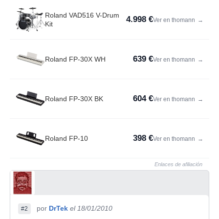
Roland VAD516 V-Drum
4.998 €
Ver en thomann
→
Kit
639 €
Roland FP-30X WH
Ver en thomann
→
604 €
Roland FP-30X BK
Ver en thomann
→
398 €
Roland FP-10
Ver en thomann
→
Enlaces de afiliación
por
DrTek
el 18/01/2010
#2