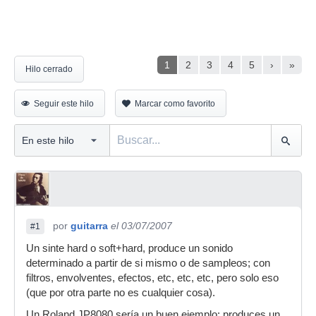
1
2
3
4
5
›
»
Hilo cerrado
Seguir este hilo
Marcar como favorito
por
guitarra
el 03/07/2007
#1
Un sinte hard o soft+hard, produce un sonido
determinado a partir de si mismo o de sampleos; con
filtros, envolventes, efectos, etc, etc, etc, pero solo eso
(que por otra parte no es cualquier cosa).
Un Roland JP8080 sería un buen ejemplo: produces un