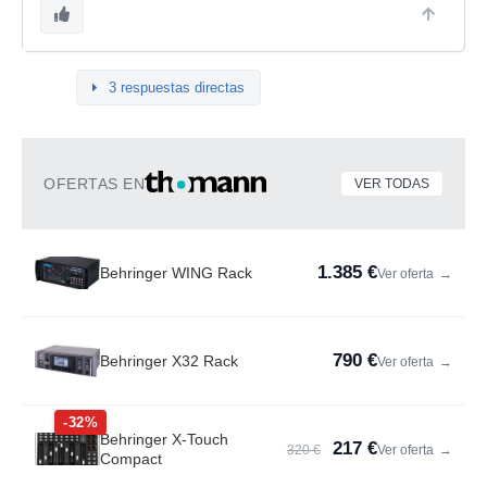
3 respuestas directas
OFERTAS EN
VER TODAS
1.385 €
Behringer WING Rack
Ver oferta
→
790 €
Behringer X32 Rack
Ver oferta
→
-32%
Behringer X-Touch
217 €
320 €
Ver oferta
→
Compact