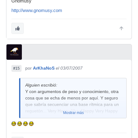
Gnomusy
http://www.gnomusy.com
por
ArKhaNoS
el 03/07/2007
#15
Alguien escribió:
Y con argumentos de peso y conocimiento, otra
cosa que se echa de menos por aquí. Y seguro
que sabría secuenciar una base rítmica para un
reguetón... Very Happy Very Happy Very Happy
Mostrar más