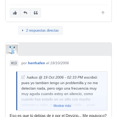
2 respuestas directas
por
herrhafen
el 19/10/2006
#13
haikus @ 19 Oct 2006 - 02:33 PM escribió:
pues yo tambien tengo un problemilla y no me
detectan nada, pero oigo una frecuencia muy
muy aguda cuando estoy en silencio, como
cuando has estado en un sitio con mucho
volumen y sales, y se queda el ruido.....pues
Mostrar más
eso, alguien le ha sucedido o sucede?
Eso es que tú debías de ir por el Devizio... Me equivoco?