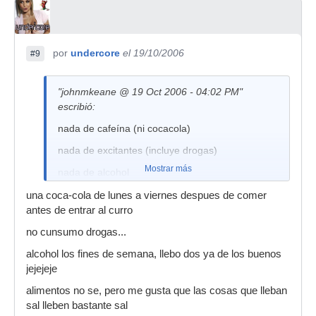
por
undercore
el 19/10/2006
#9
"johnmkeane @ 19 Oct 2006 - 04:02 PM"
escribió:
nada de cafeína (ni cocacola)
nada de excitantes (incluye drogas)
Mostrar más
nada de alcohol
nada de alimentos que suban la tensión (poca
una coca-cola de lunes a viernes despues de comer
sal)
antes de entrar al curro
hacer ejercicio
no cunsumo drogas...
alcohol los fines de semana, llebo dos ya de los buenos
jejejeje
alimentos no se, pero me gusta que las cosas que lleban
sal lleben bastante sal