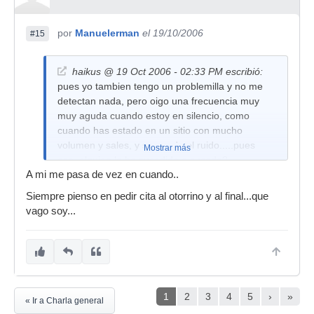
por
Manuelerman
el 19/10/2006
#15
haikus @ 19 Oct 2006 - 02:33 PM escribió:
pues yo tambien tengo un problemilla y no me
detectan nada, pero oigo una frecuencia muy
muy aguda cuando estoy en silencio, como
cuando has estado en un sitio con mucho
volumen y sales, y se queda el ruido.....pues
Mostrar más
eso, alguien le ha sucedido o sucede?
A mi me pasa de vez en cuando..
(consultorio médico hispasonico)...
Siempre pienso en pedir cita al otorrino y al final...que
vago soy...
1
2
3
4
5
›
»
« Ir a Charla general