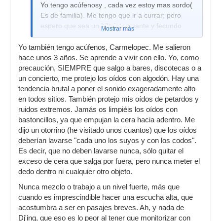
Yo tengo acúfenosy , cada vez estoy mas sordo(
Es de familia). Me tengo que ir a currar; pero
espero que sea un hilo interesante y fecundo
Mostrar más
Yo también tengo acúfenos, Carmelopec. Me salieron
hace unos 3 años. Se aprende a vivir con ello. Yo, como
precaución, SIEMPRE que salgo a bares, discotecas o a
un concierto, me protejo los oídos con algodón. Hay una
tendencia brutal a poner el sonido exageradamente alto
en todos sitios. También protejo mis oídos de petardos y
ruidos extremos. Jamás os limpiéis los oídos con
bastoncillos, ya que empujan la cera hacia adentro. Me
dijo un otorrino (he visitado unos cuantos) que los oídos
deberían lavarse "cada uno los suyos y con los codos".
Es decir, que no deben lavarse nunca, sólo quitar el
exceso de cera que salga por fuera, pero nunca meter el
dedo dentro ni cualquier otro objeto.
Nunca mezclo o trabajo a un nivel fuerte, más que
cuando es imprescindible hacer una escucha alta, que
acostumbra a ser en pasajes breves. Ah, y nada de
Dj'ing, que eso es lo peor al tener que monitorizar con