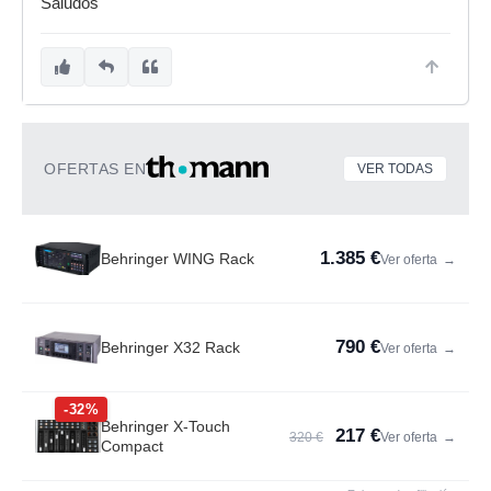
Saludos
OFERTAS EN
VER TODAS
1.385 €
Behringer WING Rack
Ver oferta
→
790 €
Behringer X32 Rack
Ver oferta
→
-32%
Behringer X-Touch
217 €
320 €
Ver oferta
→
Compact