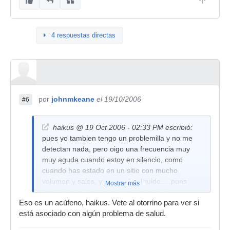
4 respuestas directas
por
johnmkeane
el 19/10/2006
#6
haikus @ 19 Oct 2006 - 02:33 PM escribió:
pues yo tambien tengo un problemilla y no me
detectan nada, pero oigo una frecuencia muy
muy aguda cuando estoy en silencio, como
cuando has estado en un sitio con mucho
volumen y sales, y se queda el ruido.....pues
Mostrar más
eso, alguien le ha sucedido o sucede?
Eso es un acúfeno, haikus. Vete al otorrino para ver si
(consultorio médico hispasonico)...
está asociado con algún problema de salud.