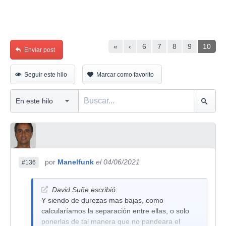
«
‹
6
7
8
9
10
Enviar post
Seguir este hilo
Marcar como favorito
por
Manelfunk
el 04/06/2021
#136
David Suñe escribió:
Y siendo de durezas mas bajas, como
calcularíamos la separación entre ellas, o solo
ponerlas de tal manera que no pandeara el