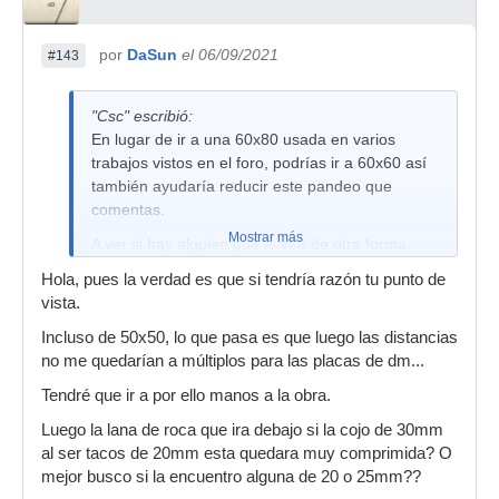
por
DaSun
el 06/09/2021
#143
"Csc" escribió:
En lugar de ir a una 60x80 usada en varios
trabajos vistos en el foro, podrías ir a 60x60 así
también ayudaría reducir este pandeo que
comentas.
Mostrar más
A ver si hay alguien que lo vea de otra forma.
Hola, pues la verdad es que si tendría razón tu punto de
vista.
Incluso de 50x50, lo que pasa es que luego las distancias
no me quedarían a múltiplos para las placas de dm...
Tendré que ir a por ello manos a la obra.
Luego la lana de roca que ira debajo si la cojo de 30mm
al ser tacos de 20mm esta quedara muy comprimida? O
mejor busco si la encuentro alguna de 20 o 25mm??