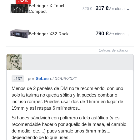
-32%
Behringer X-Touch
217 €
320 €
Ver oferta
→
Compact
790 €
Behringer X32 Rack
Ver oferta
→
Enlaces de afiliación
por
SeLee
el 04/06/2021
#137
Menos de 2 paneles de DM no te recomiendo, con uno
solo la tarima no queda sólida y la puedes combar o
incluso romper. Puedes usar dos de 16mm en lugar de
19mm y así raspas 6 milímetros...
Si haces sándwich con polímero o tela asfáltica (y es
recomendable hacerlo por aquello de la masa, el cambio
de medio, etc,...) pues sumale unos 5mm más...
dependiendo de lo que uses.