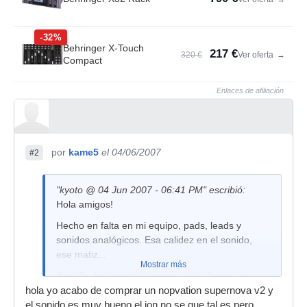
-32%
Behringer X-Touch
217 €
320 €
Ver oferta
→
Compact
Enlaces de afiliación
por
kame5
el 04/06/2007
#2
"kyoto @ 04 Jun 2007 - 06:41 PM" escribió:
Hola amigos!
Hecho en falta en mi equipo, pads, leads y
sonidos analógicos. Esa calidez en el sonido,
ese matiz...
Mostrar más
Por ello, he estado pensando en pillarme un
sinte que me ayude en esto. ¿Qué opinión os
hola yo acabo de comprar un nopvation supernova v2 y
merece la serie JX de roland? Un amigo mío lo
el sonido es muy bueno.el ion no se que tal es pero