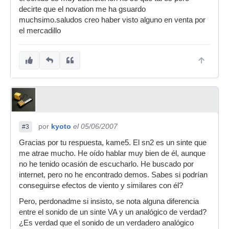
tuvo y me dice siempre que sus bajos hacían
decirte que el novation me ha gsuardo
que todo vibrase y que su sonido era
muchsimo.saludos creo haber visto alguno en venta por
espectacular. ¿Qué diferencia habría entre un
el mercadillo
sinte analógico como estos y uno de síntesis VA
como un Alesis Ion o un Novation Supernova?
¿Vosotros qué me recomendais?
Thanks y un saludo
por
kyoto
el 05/06/2007
#3
Gracias por tu respuesta, kame5. El sn2 es un sinte que
me atrae mucho. He oído hablar muy bien de él, aunque
no he tenido ocasión de escucharlo. He buscado por
internet, pero no he encontrado demos. Sabes si podrían
conseguirse efectos de viento y similares con él?
Pero, perdonadme si insisto, se nota alguna diferencia
entre el sonido de un sinte VA y un analógico de verdad?
¿Es verdad que el sonido de un verdadero analógico