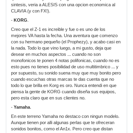
sintesis, veria a ALESIS con una opcion economica al
CLAVIA (y con FX!).
-
KORG
.
Creo que el Z-1 es increible y fue o es uno de los
mejores VA hasta la fecha. Una aventura que comenzo
con su hermano pequeño (el Prophezy), y acabo casi en
la nada. Todo lo que vino luego, a mi gusto, deja que
desear en muchos aspectos ... cuando no son
monofonicos te ponen 4 notas polifonicas, cuando no es
esto pues no tienes posibilidad de uso multitimbrico ... y
por supuesto, su sonido suena muy que muy bonito pero
cuando escuchas otras marcas te das cuenta que no
todo lo que brilla en Korg es oro. Nunca entendi en que
piensa la gente de KORG cuando diseña sus equipos,
pero esta claro que en sus clientes no.
-
Yamaha
.
En este terreno Yamaha no destaco con ningun modelo.
Aunque tienen por alli algunas perlas que te ofreceran
sonidos bonitos, como el An1x. Pero creo que distan