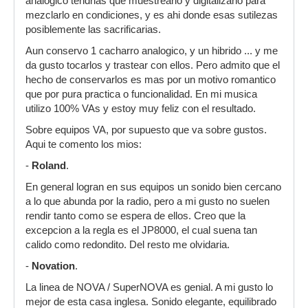
analogico tendrias que muestrearlo y digitalizarlo para
mezclarlo en condiciones, y es ahi donde esas sutilezas
posiblemente las sacrificarias.
Aun conservo 1 cacharro analogico, y un hibrido ... y me
da gusto tocarlos y trastear con ellos. Pero admito que el
hecho de conservarlos es mas por un motivo romantico
que por pura practica o funcionalidad. En mi musica
utilizo 100% VAs y estoy muy feliz con el resultado.
Sobre equipos VA, por supuesto que va sobre gustos.
Aqui te comento los mios:
-
Roland
.
En general logran en sus equipos un sonido bien cercano
a lo que abunda por la radio, pero a mi gusto no suelen
rendir tanto como se espera de ellos. Creo que la
excepcion a la regla es el JP8000, el cual suena tan
calido como redondito. Del resto me olvidaria.
-
Novation
.
La linea de NOVA / SuperNOVA es genial. A mi gusto lo
mejor de esta casa inglesa. Sonido elegante, equilibrado