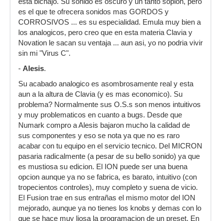
esta bichajo. Su sonido es oscuro y un tanto soplon, pero
es el que te ofrecera sonidos mas GORDOS y
CORROSIVOS ... es su especialidad. Emula muy bien a
los analogicos, pero creo que en esta materia Clavia y
Novation le sacan su ventaja ... aun asi, yo no podria vivir
sin mi "Virus C".
-
Alesis
.
Su acabado analogico es asombrosamente real y esta
aun a la altura de Clavia (y es mas economico). Su
problema? Normalmente sus O.S.s son menos intuitivos
y muy problematicos en cuanto a bugs. Desde que
Numark compro a Alesis bajaron mucho la calidad de
sus componentes y eso se nota ya que no es raro
acabar con tu equipo en el servicio tecnico. Del MICRON
pasaria radicalmente (a pesar de su bello sonido) ya que
es mustiosa su edicion. El ION puede ser una buena
opcion aunque ya no se fabrica, es barato, intuitivo (con
tropecientos controles), muy completo y suena de vicio.
El Fusion trae en sus entrañas el mismo motor del ION
mejorado, aunque ya no tienes los knobs y demas con lo
que se hace muy liosa la programacion de un preset. En