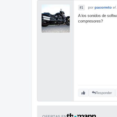
por
pacorreto
el
#1
A los sonidos de soft
compresores?
Responder
OFERTAS EN