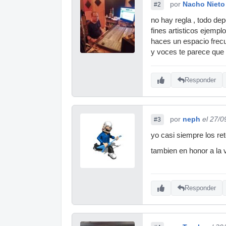
por
Nacho Nieto
#2
no hay regla , todo dep
fines artisticos ejemp
haces un espacio frecue
y voces te parece que e
Responder
por
neph
el 27/0
#3
yo casi siempre los re
tambien en honor a la v
Responder