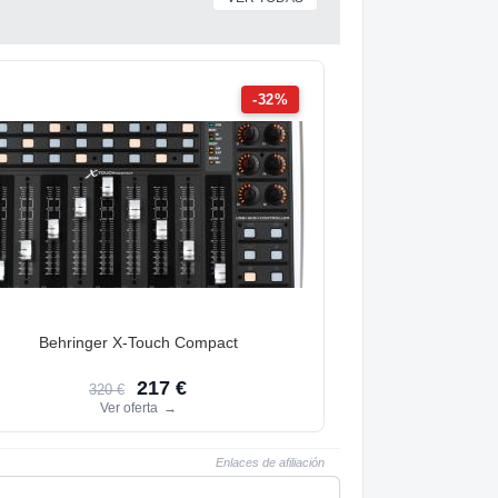
-32%
Behringer X-Touch Compact
217 €
320 €
Ver oferta
→
Enlaces de afiliación