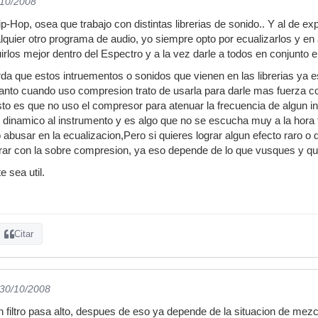
/10/2008
-Hop, osea que trabajo con distintas librerias de sonido.. Y al de ex
uier otro programa de audio, yo siempre opto por ecualizarlos y en
uirlos mejor dentro del Espectro y a la vez darle a todos en conjunto
a que estos intruementos o sonidos que vienen en las librerias ya 
anto cuando uso compresion trato de usarla para darle mas fuerza colo
sto es que no uso el compresor para atenuar la frecuencia de algun i
 dinamico al instrumento y es algo que no se escucha muy a la hora fi
abusar en la ecualizacion,Pero si quieres lograr algun efecto raro o 
rar con la sobre compresion, ya eso depende de lo que vusques y qu
 sea util.
Citar
 30/10/2008
n filtro pasa alto, despues de eso ya depende de la situacion de mezc