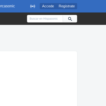

rcasonic
Accede
Regístrate