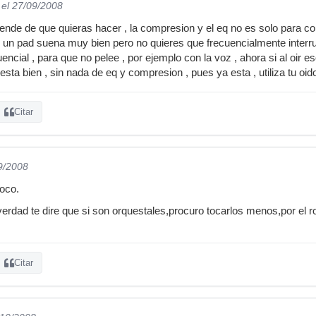
el 27/09/2008
ende de que quieras hacer , la compresion y el eq no es solo para cor
lo un pad suena muy bien pero no quieres que frecuencialmente interr
ncial , para que no pelee , por ejemplo con la voz , ahora si al oir e
sta bien , sin nada de eq y compresion , pues ya esta , utiliza tu oid
Citar
9/2008
toco.
erdad te dire que si son orquestales,procuro tocarlos menos,por el rol
Citar