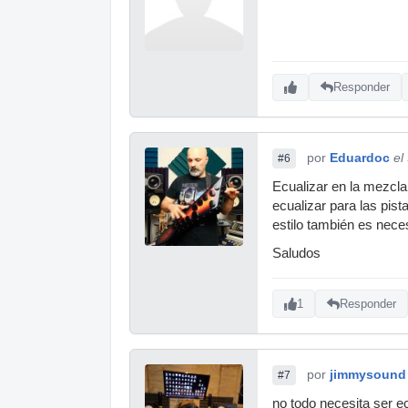
Responder
por
Eduardoc
el
#6
Ecualizar en la mezcl
ecualizar para las pis
estilo también es neces
Saludos
1
Responder
por
jimmysound
#7
no todo necesita ser e