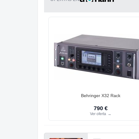
Behringer X32 Rack
790 €
Ver oferta
→