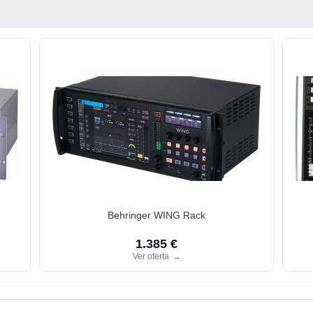
Behringer WING Rack
1.385 €
Ver oferta
→