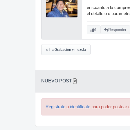
en cuanto a la compre
el detalle o q parametro
1
Responder
« Ir a Grabación y mezcla
NUEVO POST
×
Regístrate
o
identifícate
para poder postear e