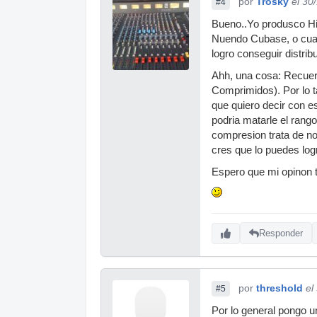
por
Trosky
el 30
#4
Bueno..Yo produsco Hip
Nuendo Cubase, o cualq
logro conseguir distrib
Ahh, una cosa: Recuerd
Comprimidos). Por lo t
que quiero decir con e
podria matarle el rango
compresion trata de no 
cres que lo puedes log
Espero que mi opinon te
Responder
por
threshold
el
#5
Por lo general pongo u