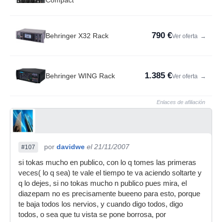
Compact
790 €
Behringer X32 Rack
Ver oferta
→
1.385 €
Behringer WING Rack
Ver oferta
→
Enlaces de afiliación
por
davidwe
el 21/11/2007
#107
si tokas mucho en publico, con lo q tomes las primeras
veces( lo q sea) te vale el tiempo te va aciendo soltarte y
q lo dejes, si no tokas mucho n publico pues mira, el
diazepam no es precisamente bueeno para esto, porque
te baja todos los nervios, y cuando digo todos, digo
todos, o sea que tu vista se pone borrosa, por