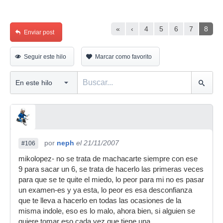
«
‹
4
5
6
7
8
Enviar post
Seguir este hilo
Marcar como favorito
por
neph
el 21/11/2007
#106
mikolopez- no se trata de machacarte siempre con ese
9 para sacar un 6, se trata de hacerlo las primeras veces
para que se te quite el miedo, lo peor para mi no es pasar
un examen-es y ya esta, lo peor es esa desconfianza
que te lleva a hacerlo en todas las ocasiones de la
misma indole, eso es lo malo, ahora bien, si alguien se
quiere tomar eso cada vez que tiene una