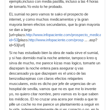
ejemplo,incluso con media pastilla, incluso a las 4 horas
de tomarlo.Yo esto lo he probado.
EL sumial no pero vamos te sako el prospecto de
internet, y como muchos medicamentos y la gran
mayoria tienen efectos secundarios, que la gran mayoria
se dan a largo
[url=plazo.
http://www.infopaciente.com/prospecto_medicament
id=53
]plazo.
http://www.infopaciente.com/prosp
... .asp?
id=53[/url]
Si no has estudiado bien la obra de nada sirve el sumial,
y si has dormido mal la noche anterior, tampoco kreo q
sirva de mucho, me parece kizas mas logico, tomarte un
diazepam la noche entera para asegurar q vas
descansado ya que diazepam es el unico de las
benzodiazepinas con claros efectos relajantes
musculares, esto es dicho por jefe de urgencias de un
hospital de sevilla, vamos que no es que me lo invente
yo, no quiero citar nombre, pero vamos es lo que saben
los médicos. El no cruzar una acera por miedo a que te
pille un coche no me parece un plantamiento a seguir en
la vida, independientemente de si es correcto o no, en la