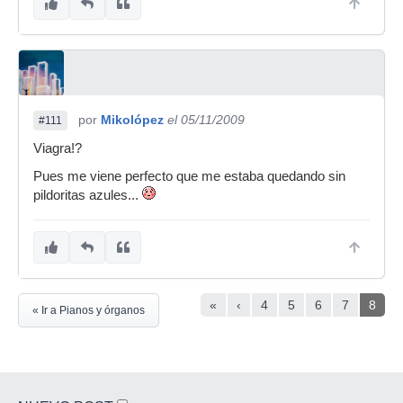
por
Mikolópez
el 05/11/2009
#111
Viagra!?
Pues me viene perfecto que me estaba quedando sin
pildoritas azules...
«
‹
4
5
6
7
8
« Ir a Pianos y órganos