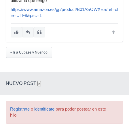
utilizar la que tengo
https://www.amazon.es/gp/product/B01ASOWXES/ref=oh_aui_
ie=UTF8&psc=1
« Ir a Cubase y Nuendo
NUEVO POST
×
Regístrate
o
identifícate
para poder postear en este
hilo