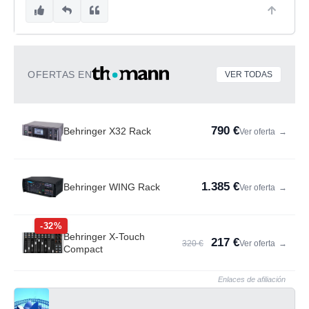
OFERTAS EN
VER TODAS
790 €
Behringer X32 Rack
Ver oferta
→
1.385 €
Behringer WING Rack
Ver oferta
→
-32%
Behringer X-Touch
217 €
320 €
Ver oferta
→
Compact
Enlaces de afiliación