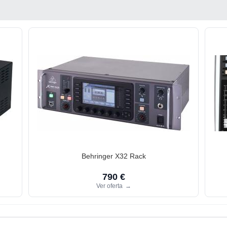
Behringer X32 Rack
790 €
Ver oferta
→