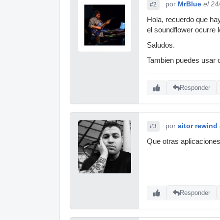
por
MrBlue
el 24
#2
Hola, recuerdo que hay
el soundflower ocurre l
Saludos.
Tambien puedes usar o
Responder
por
aitor rewind
#3
Que otras aplicaciones 
Responder