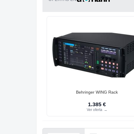
Behringer WING Rack
1.385 €
Ver oferta
→