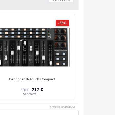
-32%
Behringer X-Touch Compact
217 €
320 €
Ver oferta
→
Enlaces de afiliación