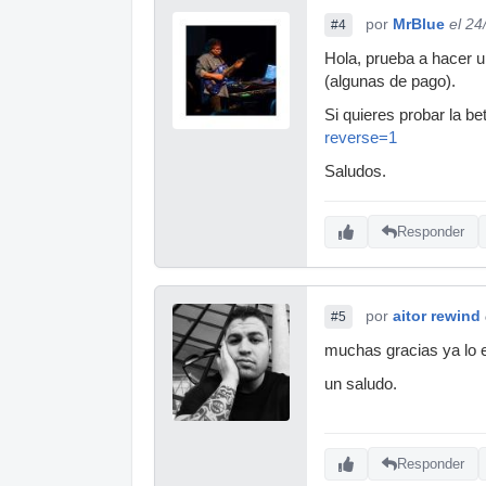
por
MrBlue
el 24
#4
Hola, prueba a hacer u
(algunas de pago).
Si quieres probar la b
reverse=1
Saludos.
Responder
por
aitor rewind
#5
muchas gracias ya lo e
un saludo.
Responder