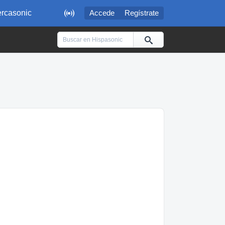

rcasonic
Accede
Regístrate