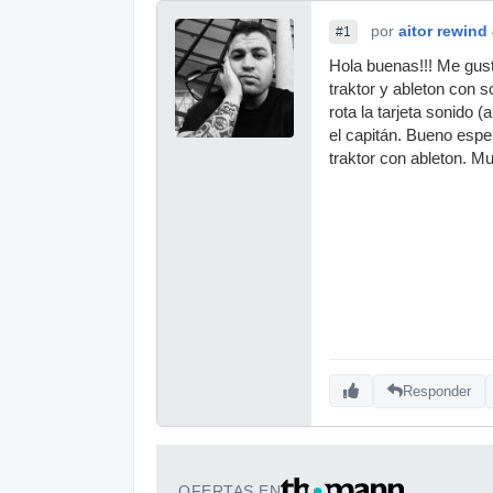
por
aitor rewind
#1
Hola buenas!!! Me gust
traktor y ableton con 
rota la tarjeta sonido (
el capitán. Bueno espe
traktor con ableton. Mu
Responder
OFERTAS EN