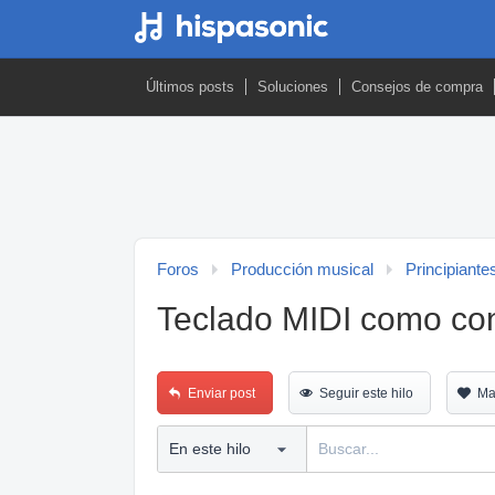
Últimos posts
Soluciones
Consejos de compra
Foros
Producción musical
Principiante
Teclado MIDI como con
Enviar post
Seguir este hilo
Ma