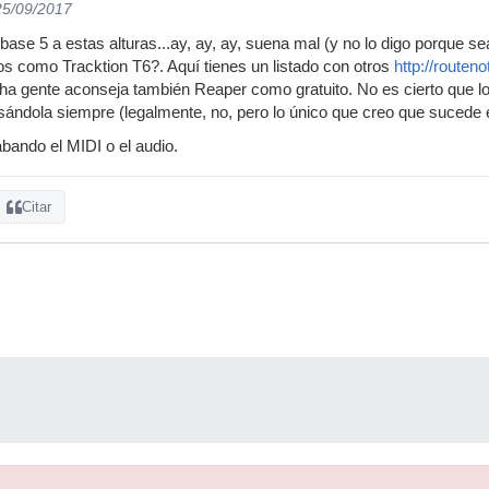
25/09/2017
se 5 a estas alturas...ay, ay, ay, suena mal (y no lo digo porque se
s como Tracktion T6?. Aquí tienes un listado con otros
http://routen
a gente aconseja también Reaper como gratuito. No es cierto que lo
ándola siempre (legalmente, no, pero lo único que creo que sucede 
abando el MIDI o el audio.
Citar