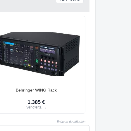
Behringer WING Rack
1.385 €
Ver oferta
→
Enlaces de afiliación