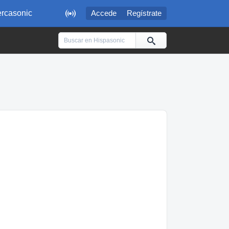

rcasonic
Accede
Regístrate