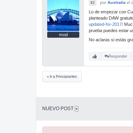
por
Australia
el 
#2
Lo de empezar con Cuba
planteado DAW gratuito
updated-for-2017/
Much
prueba puedes estar us
mod
No aclaras si estás gr
Responder
« Ir a Principiantes
NUEVO POST
×