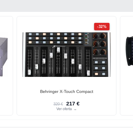
-32%
Behringer X-Touch Compact
217 €
320 €
Ver oferta
→