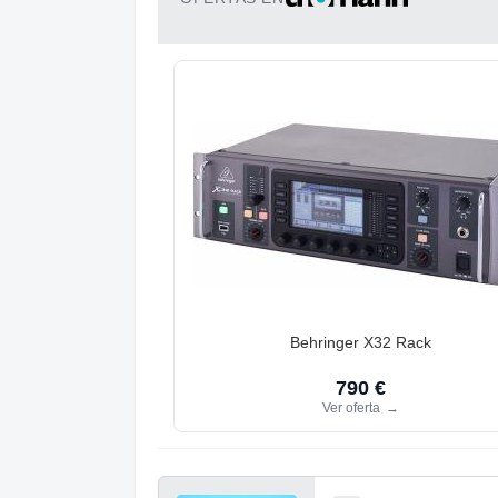
Behringer X32 Rack
790 €
Ver oferta
→