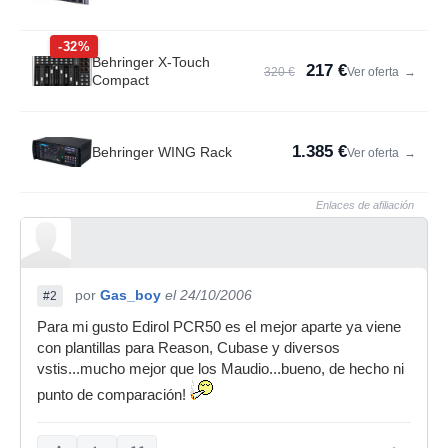
-32%
Behringer X-Touch
217 €
320 €
Ver oferta
→
Compact
1.385 €
Behringer WING Rack
Ver oferta
→
Enlaces de afiliación
por
Gas_boy
el 24/10/2006
#2
Para mi gusto Edirol PCR50 es el mejor aparte ya viene
con plantillas para Reason, Cubase y diversos
vstis...mucho mejor que los Maudio...bueno, de hecho ni
punto de comparación!