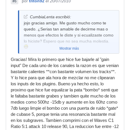
por
triton92
el 20/07/2010
#6
CumbiaLenta escribió:
jojo gracias amigo. Me gusto mucho como te
quedo. ¿Serias tan amable de decirme mas o
menos que efectos le diste y si ecualizaste como
lo hiciste? Espero que no sea mucha molestia.
Mostrar más
Gracias! Mira lo primero que hice fue bajarle al "gain
input" De cada uno de los canales la razon es que venian
bastante calientes **con bastante volumen los tracks**.
Y lo hice para que ala hora de mezclar no me clipearan
los inputs de los plugins. Bueno ya hecho esto, lo
proximo que hice fue equalizar la pata *bombo* senti que
le faltaba bastante grabes y tambien quite mucho de los
medios como 500hz -15db y aumente en los 60hz como
7db luego limpie el bombo con una puerta de ruido *gate*
de cubase 5, porque tenia una resonancia bastante mal
en los subgraves. Tambien comprimi con el Waves C1
Ratio 5:1 attack 10 release 90, La reduccion fue entre -12