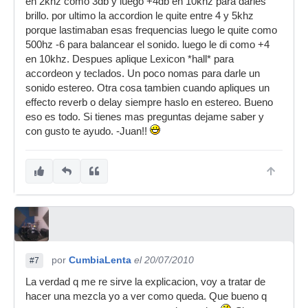
en 2khz como 3db y luego +4db en 10khz para darles
brillo. por ultimo la accordion le quite entre 4 y 5khz
porque lastimaban esas frequencias luego le quite como
500hz -6 para balancear el sonido. luego le di como +4
en 10khz. Despues aplique Lexicon *hall* para
accordeon y teclados. Un poco nomas para darle un
sonido estereo. Otra cosa tambien cuando apliques un
effecto reverb o delay siempre haslo en estereo. Bueno
eso es todo. Si tienes mas preguntas dejame saber y
con gusto te ayudo. -Juan!!
por
CumbiaLenta
el 20/07/2010
#7
La verdad q me re sirve la explicacion, voy a tratar de
hacer una mezcla yo a ver como queda. Que bueno q