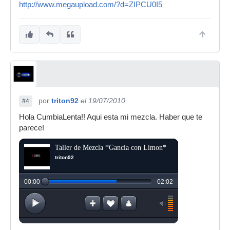
http://www.megaupload.com/?d=ZIPCU0I5
por
triton92
el 19/07/2010
#4
Hola CumbiaLenta!! Aqui esta mi mezcla. Haber que te
parece!