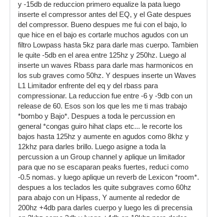
y -15db de reduccion primero equalize la pata luego
inserte el compressor antes del EQ, y el Gate despues
del compressor. Bueno despues me fui con el bajo, lo
que hice en el bajo es cortarle muchos agudos con un
filtro Lowpass hasta 5kz para darle mas cuerpo. Tambien
le quite -5db en el area entre 125hz y 250hz. Luego al
inserte un waves Rbass para darle mas harmonicos en
los sub graves como 50hz. Y despues inserte un Waves
L1 Limitador enfrente del eq y del rbass para
compressionar. La reduccion fue entre -6 y -9db con un
release de 60. Esos son los que les me ti mas trabajo
*bombo y Bajo*. Despues a toda le percussion en
general *congas guiro hihat claps etc... le recorte los
bajos hasta 125hz y aumente en agudos como 8khz y
12khz para darles brillo. Luego asigne a toda la
percussion a un Group channel y aplique un limitador
para que no se escaparan peaks fuertes, reduci como
-0.5 nomas. y luego aplique un reverb de Lexicon *room*.
despues a los teclados les quite subgraves como 60hz
para abajo con un Hipass, Y aumente al rededor de
200hz +4db para darles cuerpo y luego les di precensia