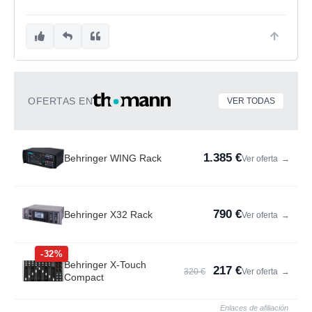
OFERTAS EN
VER TODAS
1.385 €
Behringer WING Rack
Ver oferta
→
790 €
Behringer X32 Rack
Ver oferta
→
-32%
Behringer X-Touch
217 €
320 €
Ver oferta
→
Compact
Enlaces de afiliación