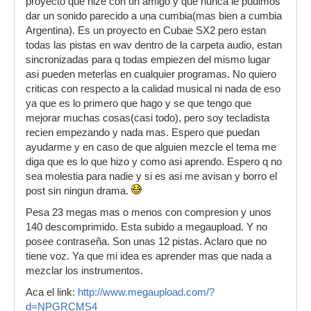
proyecto que hize con un amigo y que nunca le pudimos
dar un sonido parecido a una cumbia(mas bien a cumbia
Argentina). Es un proyecto en Cubae SX2 pero estan
todas las pistas en wav dentro de la carpeta audio, estan
sincronizadas para q todas empiezen del mismo lugar
asi pueden meterlas en cualquier programas. No quiero
criticas con respecto a la calidad musical ni nada de eso
ya que es lo primero que hago y se que tengo que
mejorar muchas cosas(casi todo), pero soy tecladista
recien empezando y nada mas. Espero que puedan
ayudarme y en caso de que alguien mezcle el tema me
diga que es lo que hizo y como asi aprendo. Espero q no
sea molestia para nadie y si es asi me avisan y borro el
post sin ningun drama.
Pesa 23 megas mas o menos con compresion y unos
140 descomprimido. Esta subido a megaupload. Y no
posee contraseña. Son unas 12 pistas. Aclaro que no
tiene voz. Ya que mi idea es aprender mas que nada a
mezclar los instrumentos.
Aca el link:
http://www.megaupload.com/?
d=NPGRCMS4