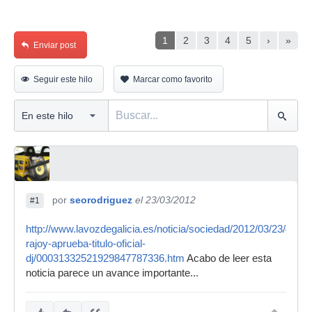
1
2
3
4
5
›
»
Enviar post
Seguir este hilo
Marcar como favorito
por
seorodriguez
el 23/03/2012
#1
http://www.lavozdegalicia.es/noticia/sociedad/2012/03/23/gobie
rajoy-aprueba-titulo-oficial-
dj/00031332521929847787336.htm
Acabo de leer esta
noticia parece un avance importante...