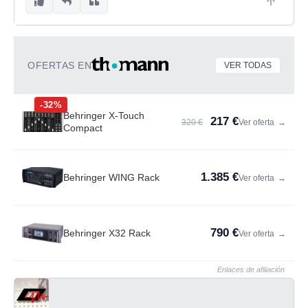
OFERTAS EN
VER TODAS
-32%
Behringer X-Touch
217 €
320 €
Ver oferta
→
Compact
1.385 €
Behringer WING Rack
Ver oferta
→
790 €
Behringer X32 Rack
Ver oferta
→
Enlaces de afiliación