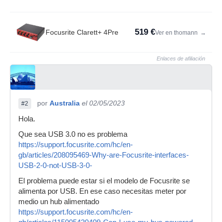
519 €
Focusrite Clarett+ 4Pre
Ver en thomann
→
Enlaces de afiliación
por
Australia
el 02/05/2023
#2
Hola.
Que sea USB 3.0 no es problema
https://support.focusrite.com/hc/en-
gb/articles/208095469-Why-are-Focusrite-interfaces-
USB-2-0-not-USB-3-0-
El problema puede estar si el modelo de Focusrite se
alimenta por USB. En ese caso necesitas meter por
medio un hub alimentado
https://support.focusrite.com/hc/en-