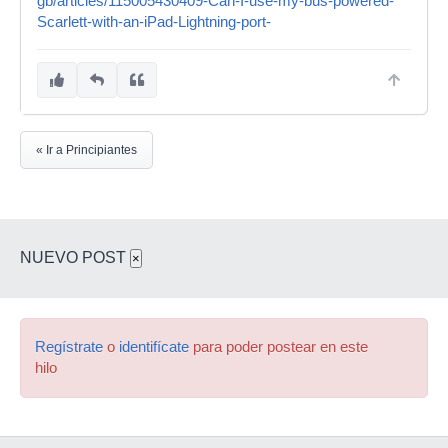
gb/articles/115005430409-Can-I-use-my-bus-powered-
Scarlett-with-an-iPad-Lightning-port-
« Ir a Principiantes
NUEVO POST
×
Regístrate
o
identifícate
para poder postear en este
hilo