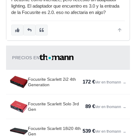
lighting. El adaptador que encuentro es 3.0 y la entrada
de la Focusrite es 2.0. eso no afectaria en algo?
PRECIOS EN
Focusrite Scarlett 2i2 4th
172 €
Ver en thomann
→
Generation
Focusrite Scarlett Solo 3rd
89 €
Ver en thomann
→
Gen
Focusrite Scarlett 18i20 4th
539 €
Ver en thomann
→
Gen