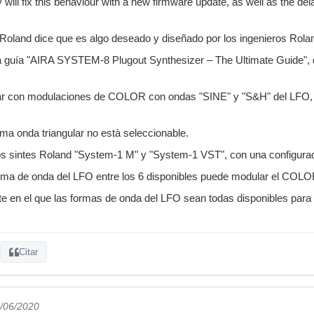
ey will fix this behaviour with a new firmware update, as well as the del
Roland dice que es algo deseado y diseñado por los ingenieros Rola
la guía "AIRA SYSTEM-8 Plugout Synthesizer – The Ultimate Guide", 
tar con modulaciones de COLOR con ondas "SINE" y "S&H" del LFO, 
ma onda triangular no està seleccionable.
os sintes Roland "System-1 M" y "System-1 VST", con una configurac
rma de onda del LFO entre los 6 disponibles puede modular el COLO
te en el que las formas de onda del LFO sean todas disponibles par
Citar
1/06/2020