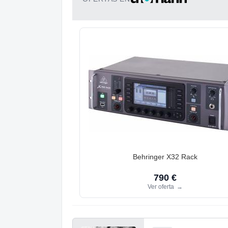
Behringer X32 Rack
790 €
Ver oferta
→