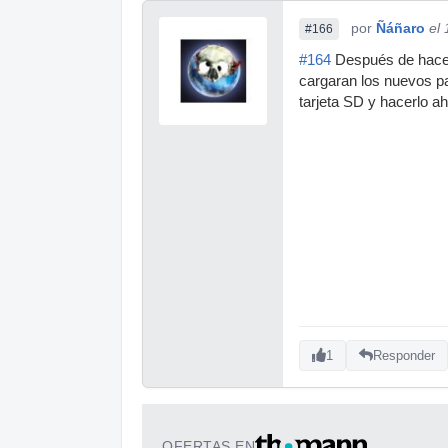
por
Ñáñaro
el
#166
#164
Después de hacer 
cargaran los nuevos pa
tarjeta SD y hacerlo ah
1
Responder
OFERTAS EN