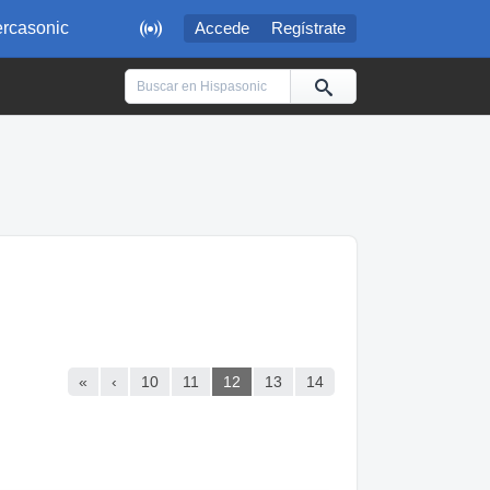

rcasonic
Accede
Regístrate
«
‹
10
11
12
13
14