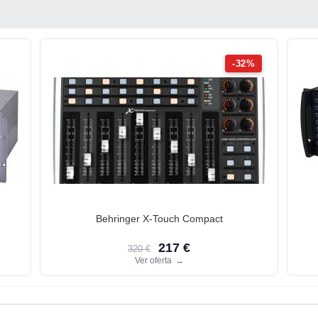
-32%
Behringer X-Touch Compact
217 €
320 €
Ver oferta
→