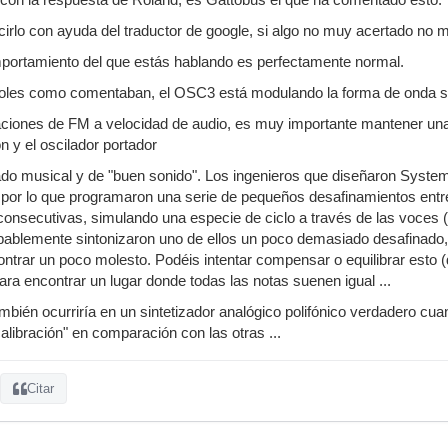
cirlo con ayuda del traductor de google, si algo no muy acertado no m
mportamiento del que estás hablando es perfectamente normal.
roles como comentaban, el OSC3 está modulando la forma de onda 
iones de FM a velocidad de audio, es muy importante mantener una r
n y el oscilador portador
ado musical y de "buen sonido". Los ingenieros que diseñaron System-
 por lo que programaron una serie de pequeños desafinamientos entre
consecutivas, simulando una especie de ciclo a través de las voces 
obablemente sintonizaron uno de ellos un poco demasiado desafinado
ntrar un poco molesto. Podéis intentar compensar o equilibrar esto 
ra encontrar un lugar donde todas las notas suenen igual ...
ién ocurriría en un sintetizador analógico polifónico verdadero cua
alibración" en comparación con las otras ...
Citar