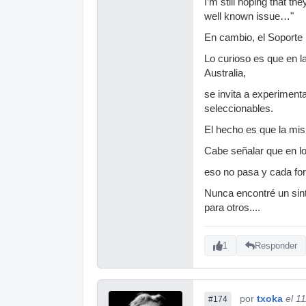
I’m still hoping that th
well known issue…"
En cambio, el Soporte 
Lo curioso es que en 
Australia,
se invita a experimen
seleccionables.
El hecho es que la mis
Cabe señalar que en l
eso no pasa y cada fo
Nunca encontré un sin
para otros....
1
Responder
por
txoka
el 1
#174