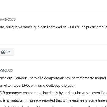
19/05/2020
a, aunque ya sabes que con l cantidad de COLOR se puede atenuar 
Citar
/05/2020
mo dijo Gattobus, pero ese comportamiento "perfectamente normal"
n el tema del LFO, el mismo Gattobus dijo que :
OR parameter can be modulated only by a triangular wave, even if a d
his is a limitation… I already reported that to the engineers some tim