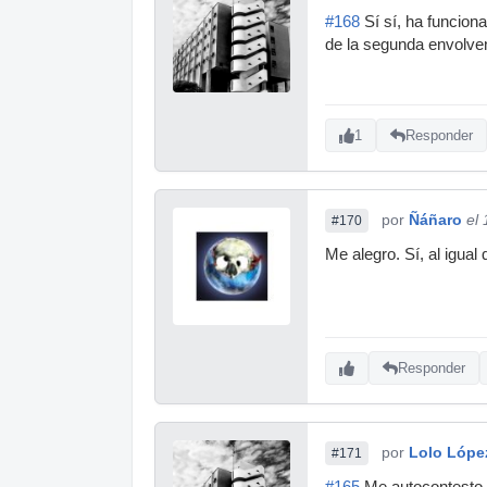
#168
Sí sí, ha funcion
de la segunda envolve
1
Responder
por
Ñáñaro
el
#170
Me alegro. Sí, al igual
Responder
por
Lolo Lópe
#171
#165
Me autocontesto 