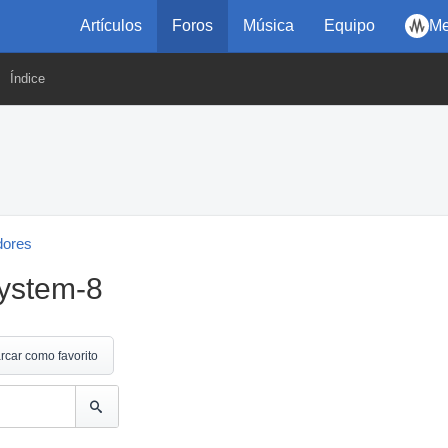
Artículos
Foros
Música
Equipo
Me
Índice
dores
System-8
rcar como favorito