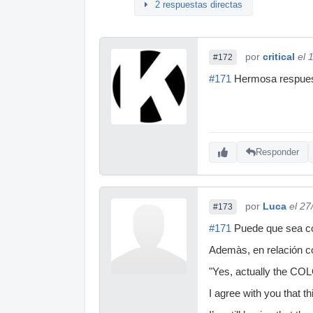
2 respuestas directas
por
critical
el 
#172
#171
Hermosa respuest
Responder
por
Luca
el 27
#173
#171
Puede que sea co
Ademàs, en relación co
"Yes, actually the COL
I agree with you that t