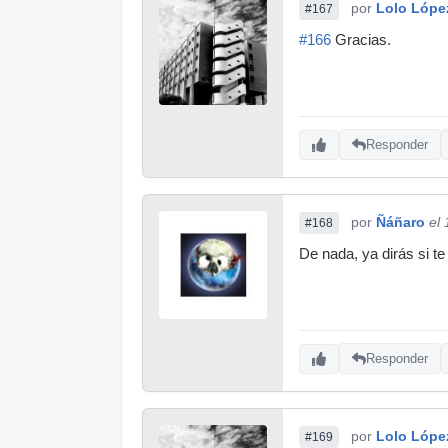
por
Lolo Lópe
#167
#166
Gracias.
Responder
por
Ñáñaro
el
#168
De nada, ya dirás si t
Responder
por
Lolo Lópe
#169