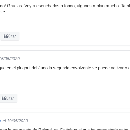
ado! Gracias. Voy a escucharlos a fondo, algunos molan mucho. Tamb
nte.
Citar
 15/05/2020
 que en el plugout del Juno la segunda envolvente se puede activar o 
Citar
z
el 19/05/2020
con la respuesta de Roland, es Gattobus el que ha comentado esto: