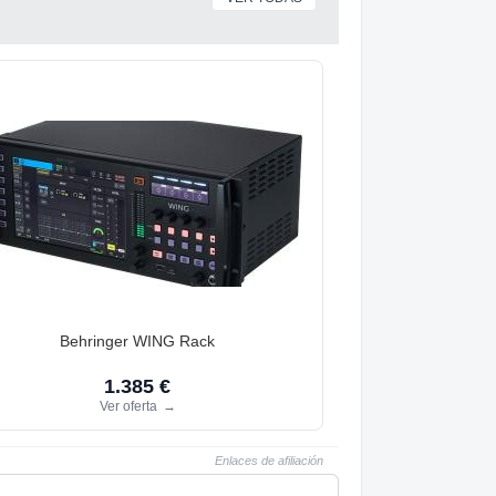
Behringer WING Rack
1.385 €
Ver oferta
→
Enlaces de afiliación