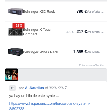
790 €
Behringer X32 Rack
Ver oferta
→
-32%
Behringer X-Touch
217 €
320 €
Ver oferta
→
Compact
1.385 €
Behringer WING Rack
Ver oferta
→
Enlaces de afiliación
por
Al-Nautilus
el 06/01/2017
#2
ya hay un hilo de este synte ...
https://www.hispasonic.com/foros/roland-system-
8/502738