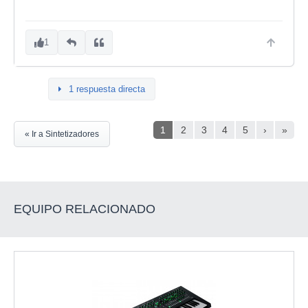
1
1 respuesta directa
1
2
3
4
5
›
»
« Ir a Sintetizadores
EQUIPO RELACIONADO