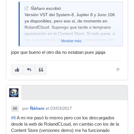
Ñáñaro escribió:
Versión VST del System-8, Jupiter 8 y Juno 106
ya disponibles, pero eso sí, de momento en
RolandCloud. Supongo que tarde o temprano
aparecerán en la Content Store. Si esto pasa, a
ver a qué precio salen para los poseedores del
Mostrar más
System8
jope que bueno el otro dia no estaban pues jajaja
por
Ñáñaro
el 03/03/2017
#8
#6
A mi me pasó lo mismo pero con los descargados
desde la web de RolandCLoud, en cambio con los de la
Content Store (versiones demo) me ha funcionado