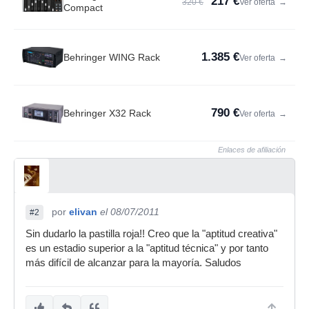
217 €
320 €
Ver oferta
→
Compact
1.385 €
Behringer WING Rack
Ver oferta
→
790 €
Behringer X32 Rack
Ver oferta
→
Enlaces de afiliación
por
elivan
el 08/07/2011
#2
Sin dudarlo la pastilla roja!! Creo que la "aptitud creativa"
es un estadio superior a la "aptitud técnica" y por tanto
más difícil de alcanzar para la mayoría. Saludos