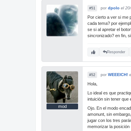
por
dpolo
el 20
#51
Por cierto a ver si me
cada tema? por ejemplo
se si al apretar el bo
sincronizado? en fin, 
Responder
por
WEEEICH!
#52
Hola,
Lo ideal es que practi
intuición sin tener que
mod
Ojo. En el modo encaden
amonunt, sin embargo, 
jugar con los tres par
memorizar la posición 