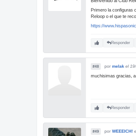
Bienvenido al Club Re
Primero la configuras 
Reloop o el que te rec
https://www.hispasonic
Responder
por
melak
el 19
#48
muchisimas gracias, a v
Responder
por
WEEEICH!
#49