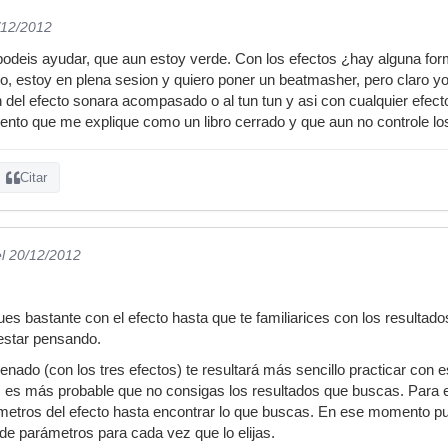
/12/2012
 podeis ayudar, que aun estoy verde. Con los efectos ¿hay alguna for
, estoy en plena sesion y quiero poner un beatmasher, pero claro yo 
ton del efecto sonara acompasado o al tun tun y asi con cualquier e
siento que me explique como un libro cerrado y que aun no controle lo
Citar
el 20/12/2012
ques bastante con el efecto hasta que te familiarices con los resultad
 estar pensando.
ado (con los tres efectos) te resultará más sencillo practicar con est
es más probable que no consigas los resultados que buscas. Para eso
ámetros del efecto hasta encontrar lo que buscas. En ese momento p
de parámetros para cada vez que lo elijas.