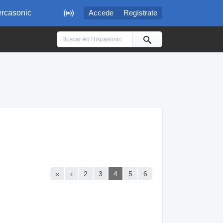

rcasonic
Accede
Regístrate
«
‹
2
3
4
5
6