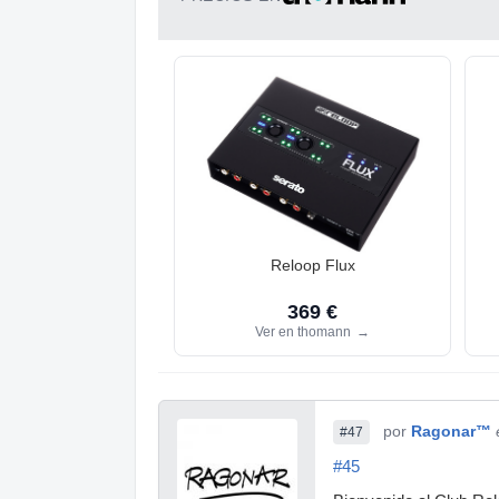
Reloop Flux
369 €
Ver en thomann
→
por
Ragonar™
#47
#45