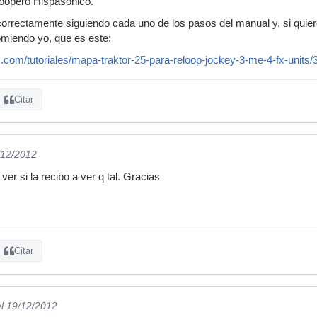
loopero Hispasónico.
correctamente siguiendo cada uno de los pasos del manual y, si quiere
omiendo yo, que es este:
.com/tutoriales/mapa-traktor-25-para-reloop-jockey-3-me-4-fx-units
Citar
/12/2012
er si la recibo a ver q tal. Gracias
Citar
el 19/12/2012