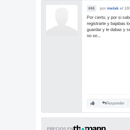
por
melak
el 18
#46
Por cierto, y por si sa
registrarte y bajabas 
guardar y le dabas y s
no se...
Responder
PRECIOS EN