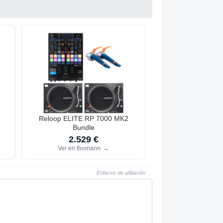
Reloop ELITE RP 7000 MK2
Bundle
2.529 €
Ver en thomann
→
Enlaces de afiliación