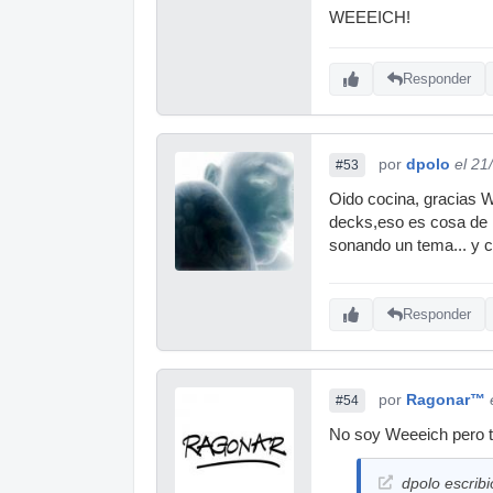
WEEEICH!
Responder
por
dpolo
el 21
#53
Oido cocina, gracias 
decks,eso es cosa de m
sonando un tema... y c
Responder
por
Ragonar™
#54
No soy Weeeich pero 
dpolo escribi