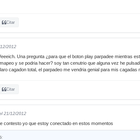
Citar
/12/2012
Weeeich. Una pregunta ¿para que el boton play parpadee mientras es
apeo y se podria hacer? soy tan cenutrio que alguna vez he pulsado
laro cagadon total, el parpadeo me vendria genial para mis cagadas 
Citar
el 21/12/2012
te contesto yo que estoy conectado en estos momentos
ó: