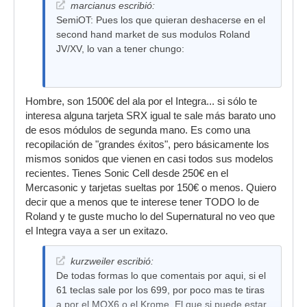
marcianus escribió:
SemiOT: Pues los que quieran deshacerse en el
second hand market de sus modulos Roland
JV/XV, lo van a tener chungo:
Hombre, son 1500€ del ala por el Integra... si sólo te
interesa alguna tarjeta SRX igual te sale más barato uno
de esos módulos de segunda mano. Es como una
recopilación de "grandes éxitos", pero básicamente los
mismos sonidos que vienen en casi todos sus modelos
recientes. Tienes Sonic Cell desde 250€ en el
Mercasonic y tarjetas sueltas por 150€ o menos. Quiero
decir que a menos que te interese tener TODO lo de
Roland y te guste mucho lo del Supernatural no veo que
el Integra vaya a ser un exitazo.
kurzweiler escribió:
De todas formas lo que comentais por aqui, si el
61 teclas sale por los 699, por poco mas te tiras
a por el MOX6 o el Krome. El que si puede estar