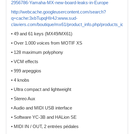
2956786-Yamaha-MX-new-board-leaks-in-Europe
http://webcache.googleusercontent.com/search?
q=cache:3xbTupqHIr4J:www.sud-
claviers.com/boutique/mx61/product_info.php/products_id
• 49 and 61 keys (MX49/MX61)
• Over 1.000 voices from MOTIF XS
• 128 maximum polyphony
• VCM effects
• 999 arpeggios
• 4 knobs
• Ultra compact and lightweight
• Stereo Aux
• Audio and MIDI USB interface
• Software YC-3B and HALion SE
• MIDI IN / OUT, 2 entrées pédales