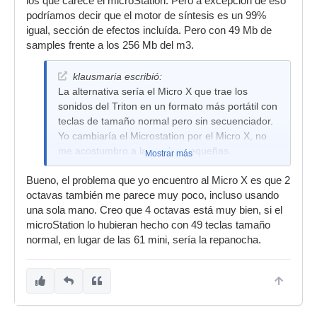
los que carece el microStation. Pero a excepción de eso
podríamos decir que el motor de síntesis es un 99%
igual, sección de efectos incluída. Pero con 49 Mb de
samples frente a los 256 Mb del m3.
klausmaria escribió:
La alternativa sería el Micro X que trae los
sonidos del Triton en un formato más portátil con
teclas de tamaño normal pero sin secuenciador.
Yo cambiaría el Microstation por el Micro X, no
me acostumbro a las teclas pequeñas.
Mostrar más
Bueno, el problema que yo encuentro al Micro X es que 2
octavas también me parece muy poco, incluso usando
una sola mano. Creo que 4 octavas está muy bien, si el
microStation lo hubieran hecho con 49 teclas tamaño
normal, en lugar de las 61 mini, sería la repanocha.