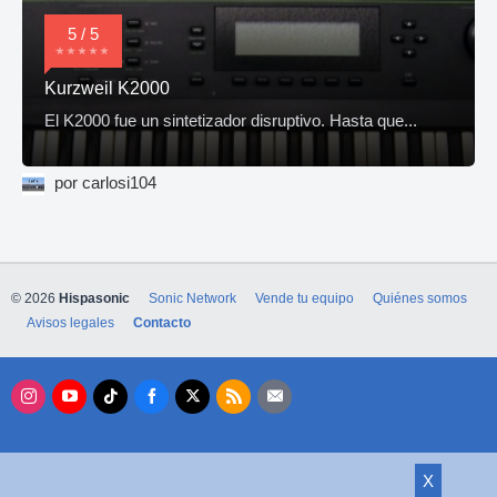
5 / 5
Kurzweil K2000
El K2000 fue un sintetizador disruptivo. Hasta que...
por carlosi104
© 2026
Hispasonic
Sonic Network
Vende tu equipo
Quiénes somos
Avisos legales
Contacto
X