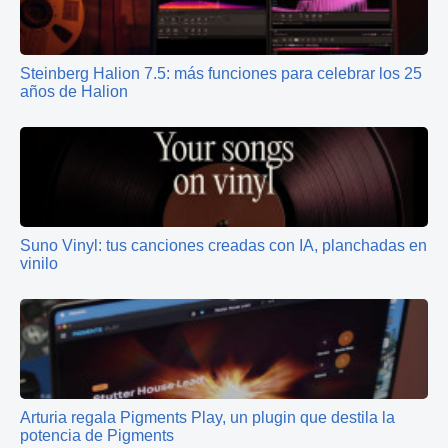
Steinberg Halion 7.5: más funciones para celebrar los 25
años de Halion
Suno Vinyl: tus canciones creadas con IA, planchadas en
vinilo
Arturia regala Pigments Play, un plugin que destila la
potencia de Pigments