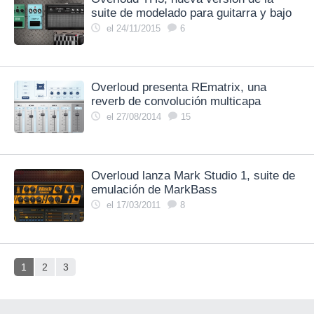
suite de modelado para guitarra y bajo
el 24/11/2015
6
Overloud presenta REmatrix, una
reverb de convolución multicapa
el 27/08/2014
15
Overloud lanza Mark Studio 1, suite de
emulación de MarkBass
el 17/03/2011
8
1
2
3