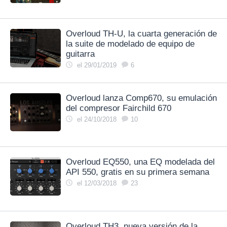
Overloud TH-U, la cuarta generación de
la suite de modelado de equipo de
guitarra
el 29/01/2019
6
Overloud lanza Comp670, su emulación
del compresor Fairchild 670
el 24/10/2018
10
Overloud EQ550, una EQ modelada del
API 550, gratis en su primera semana
el 12/03/2018
23
Overloud TH3, nueva versión de la