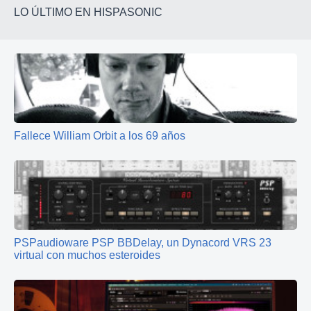
LO ÚLTIMO EN HISPASONIC
Fallece William Orbit a los 69 años
PSPaudioware PSP BBDelay, un Dynacord VRS 23
virtual con muchos esteroides