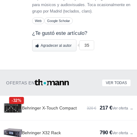
para músicos y audiovisuales. Toca ocasionalmente en
grupo por Madrid (teclados, claro).
Web
Google Scholar
¿Te gustó este artículo?
35
Agradecer al autor
OFERTAS EN
VER TODAS
-32%
217 €
Behringer X-Touch Compact
320 €
Ver oferta
→
790 €
Behringer X32 Rack
Ver oferta
→