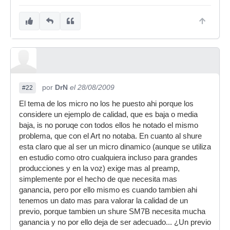
relación calidad/precio (VTB +sE) y ahorras el
dinero para el salto de verdad.
por
DrN
el 28/08/2009
#22
El tema de los micro no los he puesto ahi porque los
considere un ejemplo de calidad, que es baja o media
baja, is no poruqe con todos ellos he notado el mismo
problema, que con el Art no notaba. En cuanto al shure
esta claro que al ser un micro dinamico (aunque se utiliza
en estudio como otro cualquiera incluso para grandes
producciones y en la voz) exige mas al preamp,
simplemente por el hecho de que necesita mas
ganancia, pero por ello mismo es cuando tambien ahi
tenemos un dato mas para valorar la calidad de un
previo, porque tambien un shure SM7B necesita mucha
ganancia y no por ello deja de ser adecuado... ¿Un previo