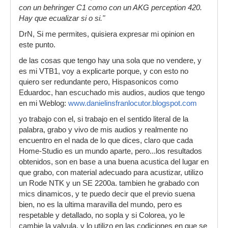
con un behringer C1 como con un AKG perception 420.
Hay que ecualizar si o si."
DrN, Si me permites, quisiera expresar mi opinion en
este punto.
de las cosas que tengo hay una sola que no vendere, y
es mi VTB1, voy a explicarte porque, y con esto no
quiero ser redundante pero, Hispasonicos como
Eduardoc, han escuchado mis audios, audios que tengo
en mi Weblog:
www.danielinsfranlocutor.blogspot.com
yo trabajo con el, si trabajo en el sentido literal de la
palabra, grabo y vivo de mis audios y realmente no
encuentro en el nada de lo que dices, claro que cada
Home-Studio es un mundo aparte, pero...los resultados
obtenidos, son en base a una buena acustica del lugar en
que grabo, con material adecuado para acustizar, utilizo
un Rode NTK y un SE 2200a. tambien he grabado con
mics dinamicos, y te puedo decir que el previo suena
bien, no es la ultima maravilla del mundo, pero es
respetable y detallado, no sopla y si Colorea, yo le
cambie la valvula, y lo utilizo en las codiciones en que se