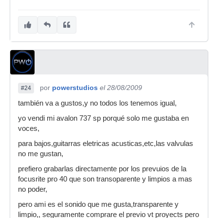
dos, el TPS se lo come. Y atencion, estoy
hablando de un preamp a fin de cuentas más
económico. (y mas bonito, jejej)
Un saludo.
Ah! por cierto, al final, tambien vendi el VTB1,
siempre vendo estas cosas por el foro de
hispasonic. Curiosamente, me lo compro el que
me habia comprado tambien el ART.
por
powerstudios
el 28/08/2009
#24
Casualidades de la vida. Sinceramente yo (el
también va a gustos,y no todos los tenemos igual,
propio vendedor) le explique esto mismo antes, y
le dije todo lo que hechaba de menos a mi art.
yo vendi mi avalon 737 sp porqué solo me gustaba en
Pero la gran fama del VTB hizo que lo vendiese
voces,
de todas maneras. Por eso que siempre habra
para bajos,guitarras eletricas acusticas,etc,las valvulas
opiniones para todos los gustos.
no me gustan,
prefiero grabarlas directamente por los prevuios de la
focusrite pro 40 que son transoparente y limpios a mas
no poder,
pero ami es el sonido que me gusta,transparente y
limpio,, seguramente comprare el previo vt proyects pero