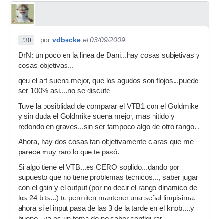
por
vdbecke
el 03/09/2009
#30
DrN: un poco en la linea de Dani...hay cosas subjetivas y
cosas objetivas...
qeu el art suena mejor, que los agudos son flojos...puede
ser 100% asi....no se discute
Tuve la posiblidad de comparar el VTB1 con el Goldmike
y sin duda el Goldmike suena mejor, mas nitido y
redondo en graves...sin ser tampoco algo de otro rango...
Ahora, hay dos cosas tan objetivamente claras que me
parece muy raro lo que te pasó.
Si algo tiene el VTB...es CERO soplido...dando por
supuesto que no tiene problemas tecnicos..., saber jugar
con el gain y el output (por no decir el rango dinamico de
los 24 bits...) te permiten mantener una señal limpisima.
ahora si el input pasa de las 3 de la tarde en el knob....y
bueno...ya es un tema de no saber configurar....