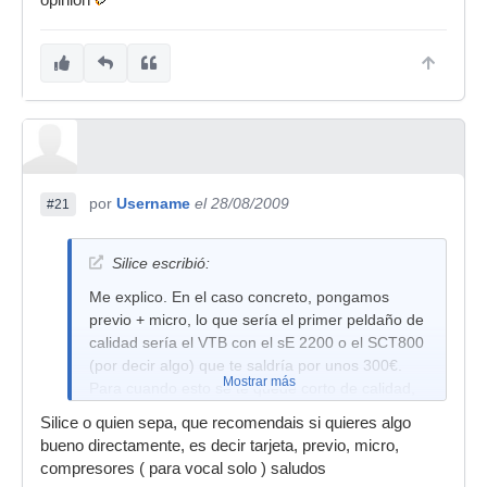
opinion
por
Username
el 28/08/2009
#21
Silice escribió:
Me explico. En el caso concreto, pongamos
previo + micro, lo que sería el primer peldaño de
calidad sería el VTB con el sE 2200 o el SCT800
(por decir algo) que te saldría por unos 300€.
Mostrar más
Para cuando esto se te quede corto de calidad,
el salto económico ya tendría que ser
Silice o quien sepa, que recomendais si quieres algo
importante, tipo 1500-1800€ las dos cosas. Y yo
bueno directamente, es decir tarjeta, previo, micro,
creo que, antes que gastarte unos 600-700€ al
compresores ( para vocal solo ) saludos
principio, mejor quedarte con la opción buena en