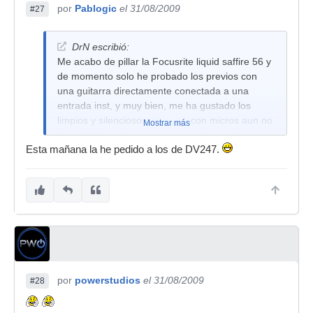
por
Pablogic
el 31/08/2009
#27
DrN escribió:
Me acabo de pillar la Focusrite liquid saffire 56 y
de momento solo he probado los previos con
una guitarra directamente conectada a una
entrada inst, y muy bien, me ha gustado los
limpios y silenciosos que son, con micros aun no
Mostrar más
he probado, estoy a la espera o de un shure
Esta mañana la he pedido a los de DV247.
SM7 o de algun condensador akg o audio
technica, pero me tienen muy buena pinta, para
notar soplido tienes que subirlos al máximo
máximo. Ahora dudo si con estos previos podré
sacarle un buen rendimiento al shure sm7 (que
es dinamico) o mejor decantarme por algun de
condensador (AT 4033, AKG C-214 o C-4000,
algun SE, un rode...) no se.
Me gustaria si me aconsejaseis o me hechaseis
por
powerstudios
el 31/08/2009
#28
un cable sobre todo eduardoc, powerstudios o
silice, gente que controle bastante y conozca