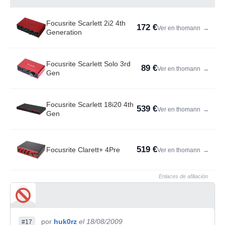
Focusrite Scarlett 2i2 4th
172 €
Ver en thomann
→
Generation
Focusrite Scarlett Solo 3rd
89 €
Ver en thomann
→
Gen
Focusrite Scarlett 18i20 4th
539 €
Ver en thomann
→
Gen
519 €
Focusrite Clarett+ 4Pre
Ver en thomann
→
Enlaces de afiliación
por
huk0rz
el 18/08/2009
#17