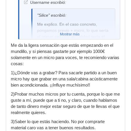
Username escribió:
"Silice" escribió:
Me explico. En el caso concreto,
pongamos previo + micro, lo que sería
Mostrar más
el primer peldaño de calidad sería el
VTB con el sE 2200 o el SCT800 (por
Me da la ligera sensación que estás empezando en el
decir algo) que te saldría por unos
mundillo, y si piensas gastarte por ejemplo 1000€
300€. Para cuando esto se te quede
solamente en un micro para voces, te recomiendo varias
corto de calidad, el salto económico ya
cosas:
tendría que ser importante, tipo 1500-
1)¿Dónde vas a grabar? Para sacarle partido a un buen
1800€ las dos cosas. Y yo creo que,
micro hay que grabar en una sala/cabina acústicamente
antes que gastarte unos 600-700€ al
bien acondicionada. ¡¡Influye muchísimo!!
principio, mejor quedarte con la opción
buena en relación calidad/precio (VTB
2)Probar muchos micros por tu cuenta, porque lo que me
+sE) y ahorras el dinero para el salto
guste a mí, puede que a ti no, y claro, cuando hablamos
de verdad.
de tanto dinero mejor estar seguro de que te llevas el que
realmente quieres.
3)Saber lo que estás haciendo. No por comprarte
Silice o quien sepa, que recomendais si quieres
material caro vas a tener buenos resultados.
algo bueno directamente, es decir tarjeta, previo,