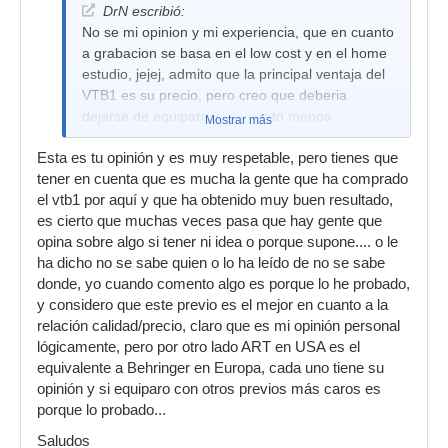
DrN escribió:
No se mi opinion y mi experiencia, que en cuanto
a grabacion se basa en el low cost y en el home
estudio, jejej, admito que la principal ventaja del
VTB1 es su precio, pero creo que deberia
dejarse de equipararlo o cuanto menos
Mostrar más
compararlo a preamps mucho mas caros. Casi
Esta es tu opinión y es muy respetable, pero tienes que
sin probarlo me atreveria a asegurar que los
tener en cuenta que es mucha la gente que ha comprado
previos de la RME son mucho mas limpios y
el vtb1 por aquí y que ha obtenido muy buen resultado,
silenciosos, y a fin de cuenta, mejores.
es cierto que muchas veces pasa que hay gente que
El art que vendí era doble, en formato rack,
opina sobre algo si tener ni idea o porque supone.... o le
cuesta 311 euros con salida digital. Sin salida
ha dicho no se sabe quien o lo ha leído de no se sabe
digital (el TPS) cuesta 211. Tenemos 2 previos
donde, yo cuando comento algo es porque lo he probado,
por menos del doble que el VTB1. EN formato
y considero que este previo es el mejor en cuanto a la
rack y con medidores, impedancia ajustable, y
relación calidad/precio, claro que es mi opinión personal
varios presets de coloracion diferentes. La
lógicamente, pero por otro lado ART en USA es el
valvula es la 12AX7A, aunque es muy facilmente
equivalente a Behringer en Europa, cada uno tiene su
intercambiable.
opinión y si equiparo con otros previos más caros es
Os digo yo que si os poneis unos cascos y os
porque lo probado...
deteneis a mirar como actua cada uno de los
Saludos