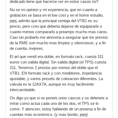
dedicado tiene que hacerse ver en estos casos no?
No se mi opinion y mi experiencia, que en cuanto a
grabacion se basa en el low cost y en el home estudio,
jejej, admito que la principal ventaja del VTB1 es su
precio, pero creo que deberia dejarse de equipararlo o
cuanto menos compararlo a preamps mucho mas caros.
Casi sin probarlo me atreveria a asegurar que los previos
de la RME son mucho mas limpios y silenciosos, y a fin
de cuenta, mejores.
El art que vendí era doble, en formato rack, cuesta 311
euros con salida digital. Sin salida digital (el TPS) cuesta
211. Tenemos 2 previos por menos del doble que el
VTB1. EN formato rack y con medidores, impedancia
ajustable, y varios presets de coloracion diferentes. La
valvula es la 12AX7A, aunque es muy facilmente
intercambiable.
Os digo yo que si os poneis unos cascos y os deteneis a
mirar como actua cada uno de los dos, el TPS se lo
come. Y atencion, estoy hablando de un preamp a fin de
cuentas más económico. (y mas bonito, jejej)