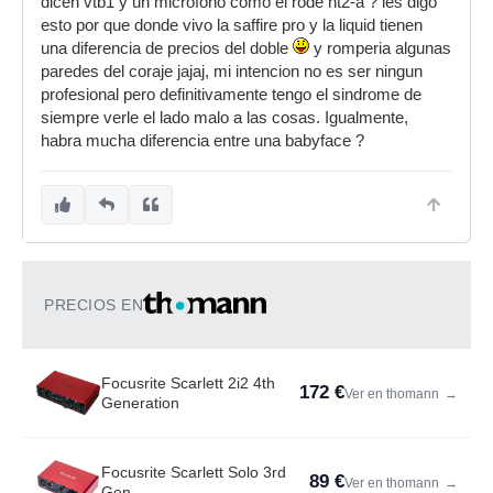
dicen vtb1 y un microfono como el rode nt2-a ? les digo
esto por que donde vivo la saffire pro y la liquid tienen
una diferencia de precios del doble
y romperia algunas
paredes del coraje jajaj, mi intencion no es ser ningun
profesional pero definitivamente tengo el sindrome de
siempre verle el lado malo a las cosas. Igualmente,
habra mucha diferencia entre una babyface ?
PRECIOS EN
Focusrite Scarlett 2i2 4th
172 €
Ver en thomann
→
Generation
Focusrite Scarlett Solo 3rd
89 €
Ver en thomann
→
Gen