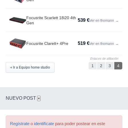
Focusrite Scarlett 18i20 4th
539 €
Ver en thomann
→
Gen
519 €
Focusrite Clarett+ 4Pre
Ver en thomann
→
Enlaces de afiliación
1
2
3
4
« Ir a Equipo home studio
NUEVO POST
×
Regístrate
o
identifícate
para poder postear en este