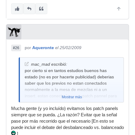
por
Aqueronte
el 25/02/2009
#26
mac_mad escribió:
por cierto si en tantos estudios buenos has
estado (no es por hacerte publicidad) deberias
saber que los previos no estan conectados
normalmente a la mesa de mezclas ni a un
insert. estan conectados a un patch pannel para
Mostrar más
que luego tu mandes la señal del previo a donde
Mucha gente (y yo incluído) evitamos los patch panels
quieras.
siempre que se pueda. ¿La razón? Evitar que la señal
y por cierto la señal que retorna el patch
pase por más recorrido que el necesario [En esto se
pannel... VA A LOS LINE IN DE LA MESA
puede incluir el debate del desbalanceado vs. balanceado
]