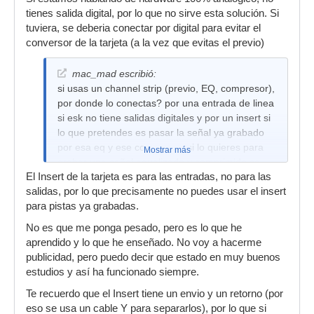
tienes salida digital, por lo que no sirve esta solución. Si
tuviera, se deberia conectar por digital para evitar el
conversor de la tarjeta (a la vez que evitas el previo)
mac_mad escribió:
si usas un channel strip (previo, EQ, compresor),
por donde lo conectas? por una entrada de linea
si esk no tiene salidas digitales y por un insert si
lo que pretendes es pasar la señal ya grabado
por esa eq y ese compresor. si lo quieres para
Mostrar más
grabar una señal equalizado y comprimido se
El Insert de la tarjeta es para las entradas, no para las
conecta o por linea o por digital NUNCA por
salidas, por lo que precisamente no puedes usar el insert
insert.
para pistas ya grabadas.
No es que me ponga pesado, pero es lo que he
aprendido y lo que he enseñado. No voy a hacerme
publicidad, pero puedo decir que estado en muy buenos
estudios y así ha funcionado siempre.
Te recuerdo que el Insert tiene un envio y un retorno (por
eso se usa un cable Y para separarlos), por lo que si