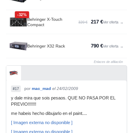
-32%
Behringer X-Touch
217 €
320 €
Ver oferta
→
Compact
790 €
Behringer X32 Rack
Ver oferta
→
Enlaces de afiliación
por
mac_mad
el 24/02/2009
#17
y dale mira que sois pesaos. QUE NO PASA POR EL
PREVIO!!!!!!!
me habeis hecho dibujarlo en el paint....
[ Imagen externa no disponible ]
[ Imagen externa no disponible ]