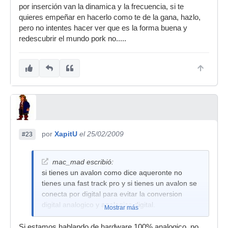
por inserción van la dinamica y la frecuencia, si te
quieres empeñar en hacerlo como te de la gana, hazlo,
pero no intentes hacer ver que es la forma buena y
redescubrir el mundo pork no.....
por
XapitU
el 25/02/2009
#23
mac_mad escribió:
si tienes un avalon como dice aqueronte no
tienes una fast track pro y si tienes un avalon se
conecta por digital para evitar la conversion
digital analogico y analogico digital.
Mostrar más
Si estamos hablando de hardware 100% analogico, no