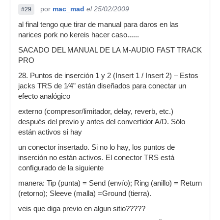
por
mac_mad
el 25/02/2009
#29
al final tengo que tirar de manual para daros en las
narices pork no kereis hacer caso......
SACADO DEL MANUAL DE LA M-AUDIO FAST TRACK
PRO
28. Puntos de inserción 1 y 2 (Insert 1 / Insert 2) – Estos
jacks TRS de 1⁄4” están diseñados para conectar un
efecto analógico
externo (compresor/limitador, delay, reverb, etc.)
después del previo y antes del convertidor A/D. Sólo
están activos si hay
un conector insertado. Si no lo hay, los puntos de
inserción no están activos. El conector TRS está
conﬁgurado de la siguiente
manera: Tip (punta) = Send (envío); Ring (anillo) = Return
(retorno); Sleeve (malla) =Ground (tierra).
veis que diga previo en algun sitio?????