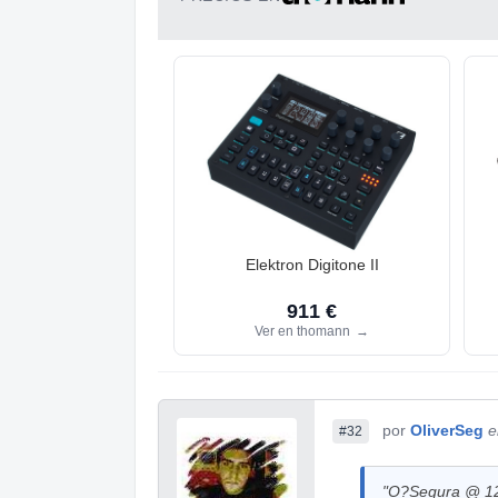
Elektron Digitone II
911 €
Ver en thomann
→
por
OliverSeg
e
#32
"O?Segura @ 12 