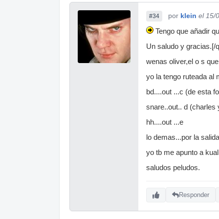
por
klein
el 15/
#34
Tengo que añadir qu
Un saludo y gracias.[/
wenas oliver,el o s que
yo la tengo ruteada al
bd....out ...c (de esta
snare..out.. d (charles
hh....out ...e
lo demas...por la salida
yo tb me apunto a kualk
saludos peludos.
Responder