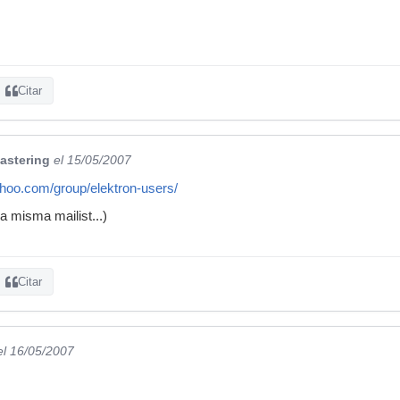
Citar
astering
el 15/05/2007
ahoo.com/group/elektron-users/
 la misma mailist...)
Citar
el 16/05/2007