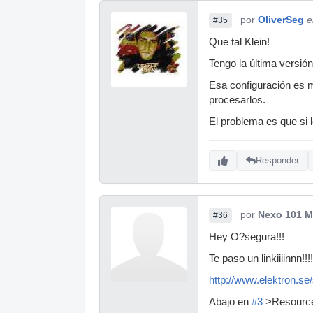
por
OliverSeg
e
#35
Que tal Klein!
Tengo la última versión 
Esa configuración es m
procesarlos.
El problema es que si 
Responder
por
Nexo 101 M
#36
Hey O?segura!!!
Te paso un linkiiiinnn!!!!
http://www.elektron.se
Abajo en
#3
>Resources.