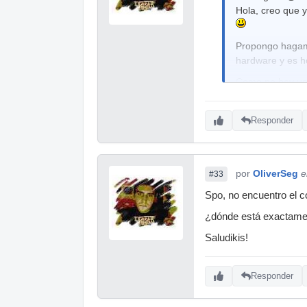
Hola, creo que y
Propongo hagamos
hardware y es ho
Como no hay un 
dedicada a la sí
Propongo la pr
Responder
Cuando manejo 
se guardan los
por
OliverSeg
e
Esa es la duda,
#33
Spo, no encuentro el c
Tengo que aña
¿dónde está exactame
Un saludo y grac
Saludikis!
Responder