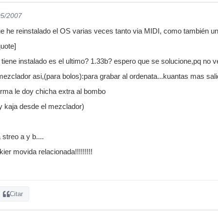
05/2007
e he reinstalado el OS varias veces tanto via MIDI, como también un
quote]
 tiene instalado es el ultimo? 1.33b? espero que se solucione,pq no veas
 mezclador asi,(para bolos):para grabar al ordenata...kuantas mas sal
 forma le doy chicha extra al bombo
 y kaja desde el mezclador)
 streo a y b....
ier movida relacionada!!!!!!!!!
Citar