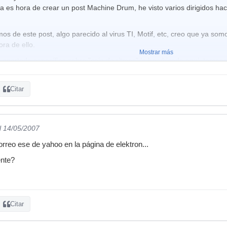
a es hora de crear un post Machine Drum, he visto varios dirigidos hac
 de este post, algo parecido al virus TI, Motif, etc, creo que ya som
ra de ello.
Mostrar más
apartado específico sobre "caja de ritmos" lo he ubicado aqui, tampoc
ntesis de sonidos
imera duda que me ocurre muy a menudo:
Citar
la caja con rapidez, sobre todo en el modo mute la caja se reinic
 datos del kit creado, cosa que al cambiar de kit o apagar la máq
l 14/05/2007
 que por cierto me tiene bastante mosqueado, ya que su edición así e
orreo ese de yahoo en la página de elektron...
dir que he reinstalado el OS varias veces tanto via MIDI, como tambié
nte?
ias.
Citar