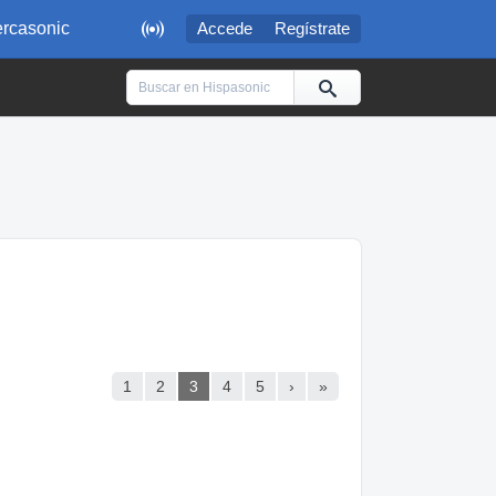

rcasonic
Accede
Regístrate
1
2
3
4
5
›
»