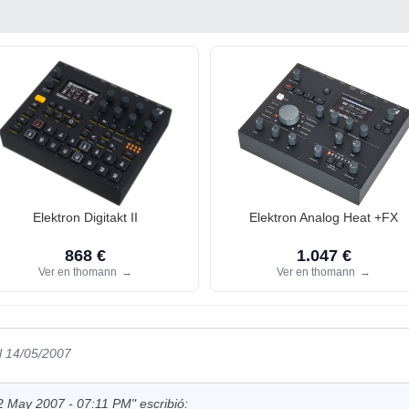
Elektron Digitakt II
Elektron Analog Heat +FX
868 €
1.047 €
Ver en thomann
→
Ver en thomann
→
l 14/05/2007
May 2007 - 07:11 PM" escribió: