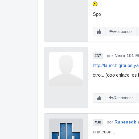
Spo
Responder
por
Nexo 101 M
#37
http://launch.groups.y
otro... (otro enlace, es
Responder
por
Rubensdb
#38
una cosa...