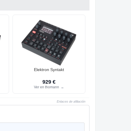
Elektron Syntakt
929 €
Ver en thomann
→
Enlaces de afiliación