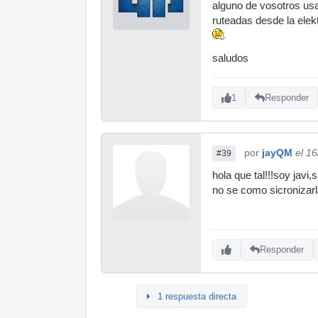
alguno de vosotros usa
ruteadas desde la elekt
saludos
1
Responder
por
jayQM
el 1
#39
hola que tal!!!soy javi
no se como sicronizarl
Responder
1 respuesta directa