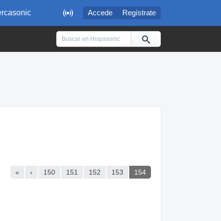

rcasonic
Accede
Regístrate
«
‹
150
151
152
153
154