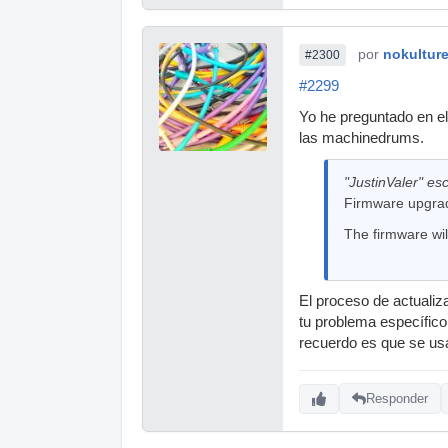
"TONAL" tuning 
por
nokultur
#2300
parameter of se
#2299
increasing the 
Yo he preguntado en el
** New LFO sha
las machinedrums.
** Triggers can 
Hold a P-locked 
"JustinValer" esc
Firmware upgrad
The firmware w
El proceso de actualiz
tu problema específic
recuerdo es que se us
Responder