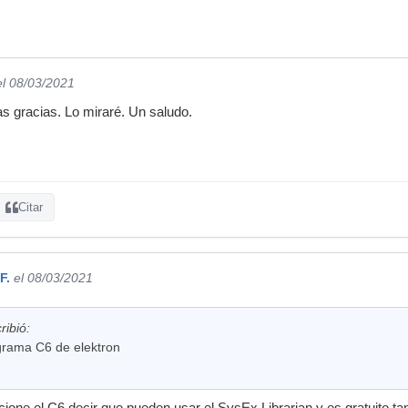
el 08/03/2021
 gracias. Lo miraré. Un saludo.
Citar
F.
el 08/03/2021
ribió:
grama C6 de elektron
ncione el C6 decir que pueden usar el SysEx Librarian y es gratuito t