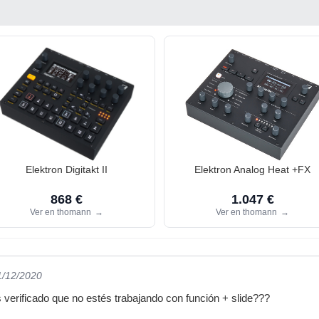
Elektron Digitakt II
Elektron Analog Heat +FX
868 €
1.047 €
Ver en thomann
→
Ver en thomann
→
1/12/2020
 verificado que no estés trabajando con función + slide???