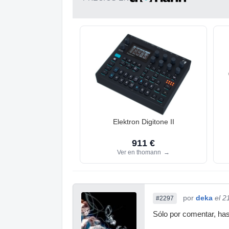
Elektron Digitone II
911 €
Ver en thomann
→
por
deka
el 2
#2297
Sólo por comentar, has