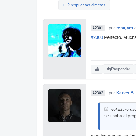
2 respuestas directas
por
repajaro
#2301
#2300
Perfecto. Muchas
Responder
por
Karles B. 
#2302
nokulture esc
se usaba el pro
para los que no les fu