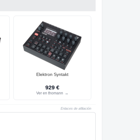
Elektron Syntakt
929 €
Ver en thomann
→
Enlaces de afiliación