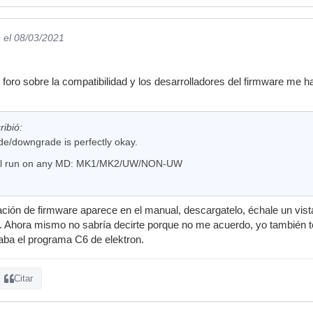
implements a quater-tone equal tempered tuning scale across the PT
e
el 08/03/2021
lected machines. When enabled, TONAL has the added benefit of
machine's maximum tuning range.
 foro sobre la compatibilidad y los desarrolladores del firmware me
pes are available: SINE, REV-LINEAR, REV-EXP, NOTCH and STEP. **
now be previewed in step editing mode. **
trigger and press [ENTER] will preview the P-locked sound.
ribió:
e/downgrade is perfectly okay.
ill run on any MD: MK1/MK2/UW/NON-UW
ación de firmware aparece en el manual, descargatelo, échale un vist
o. Ahora mismo no sabría decirte porque no me acuerdo, yo también 
aba el programa C6 de elektron.
Citar