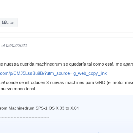
Citar
e
el 08/03/2021
 nuestra querida machinedrum se quedaría tal como está, me aparece
am.com/p/CMJ5LssBu8B/?utm_source=ig_web_copy_link
cial
donde se introducen 3 nuevas machines para GND (el motor misc
, nuevo modo tonal
 from Machinedrum SPS-1 OS X.03 to X.04
----------------------------------