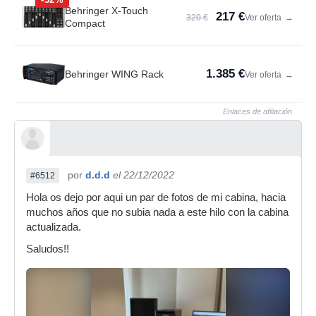
Behringer X-Touch
217 €
320 €
Ver oferta
→
Compact
1.385 €
Behringer WING Rack
Ver oferta
→
Enlaces de afiliación
por
d.d.d
el 22/12/2022
#6512
Hola os dejo por aqui un par de fotos de mi cabina, hacia
muchos años que no subia nada a este hilo con la cabina
actualizada.
Saludos!!