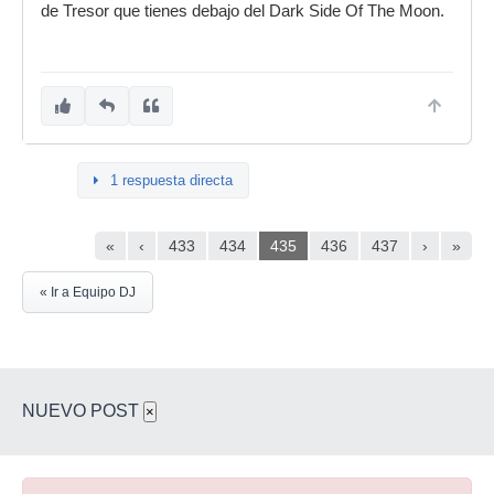
de Tresor que tienes debajo del Dark Side Of The Moon.
1 respuesta directa
«
‹
433
434
435
436
437
›
»
« Ir a Equipo DJ
NUEVO POST
×