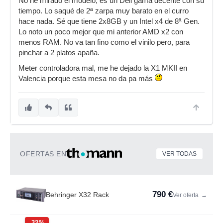
No he mirado el modelo, es un Dell gama decente con su
tiempo. Lo saqué de 2ª zarpa muy barato en el curro
hace nada. Sé que tiene 2x8GB y un Intel x4 de 8ª Gen.
Lo noto un poco mejor que mi anterior AMD x2 con
menos RAM. No va tan fino como el vinilo pero, para
pinchar a 2 platos apaña.
Meter controladora mal, me he dejado la X1 MKII en
Valencia porque esta mesa no da pa más
OFERTAS EN
VER TODAS
790 €
Behringer X32 Rack
Ver oferta
→
-32%