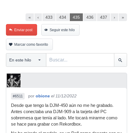
«
‹
433
434
435
436
437
›
»
Enviar post
Seguir este hilo
Marcar como favorito
por
obione
el 11/12/2022
#6511
Desde que tengo la DJM-450 aún no me he grabado.
Antes conectaba una DJM-909 a la tarjeta del PC
sobremesa que tenía al lado. Me tocará mirarme como
se hace para grabar con Rekordbox.