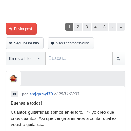
1
2
3
4
5
›
»
Enviar post
Seguir este hilo
Marcar como favorito
por
smjgamyi79
el 28/11/2003
#1
Buenas a todos!
Cuantos guitarristas somos en el foro...?? yo creo que
unos cuantos. Así que venga animaros a contar cual es
vuestra guitarra...