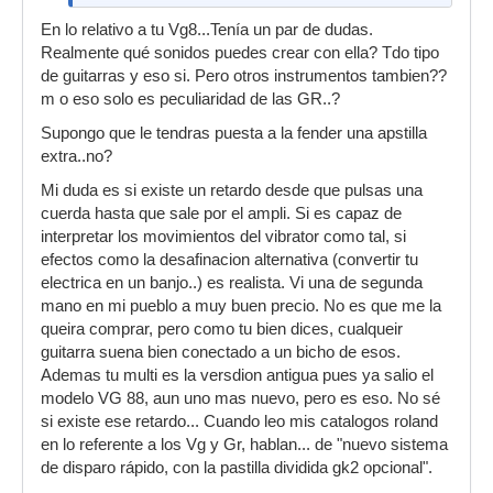
En lo relativo a tu Vg8...Tenía un par de dudas.
Realmente qué sonidos puedes crear con ella? Tdo tipo
de guitarras y eso si. Pero otros instrumentos tambien??
m o eso solo es peculiaridad de las GR..?
Supongo que le tendras puesta a la fender una apstilla
extra..no?
Mi duda es si existe un retardo desde que pulsas una
cuerda hasta que sale por el ampli. Si es capaz de
interpretar los movimientos del vibrator como tal, si
efectos como la desafinacion alternativa (convertir tu
electrica en un banjo..) es realista. Vi una de segunda
mano en mi pueblo a muy buen precio. No es que me la
queira comprar, pero como tu bien dices, cualqueir
guitarra suena bien conectado a un bicho de esos.
Ademas tu multi es la versdion antigua pues ya salio el
modelo VG 88, aun uno mas nuevo, pero es eso. No sé
si existe ese retardo... Cuando leo mis catalogos roland
en lo referente a los Vg y Gr, hablan... de "nuevo sistema
de disparo rápido, con la pastilla dividida gk2 opcional".