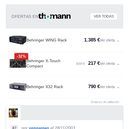
OFERTAS EN
VER TODAS
1.385 €
Behringer WING Rack
Ver oferta
→
-32%
Behringer X-Touch
217 €
320 €
Ver oferta
→
Compact
790 €
Behringer X32 Rack
Ver oferta
→
Enlaces de afiliación
por
yeppaman
el 28/11/2003
#2