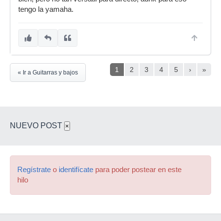
tengo la yamaha.
1
2
3
4
5
›
»
« Ir a Guitarras y bajos
NUEVO POST
×
Regístrate
o
identifícate
para poder postear en este
hilo