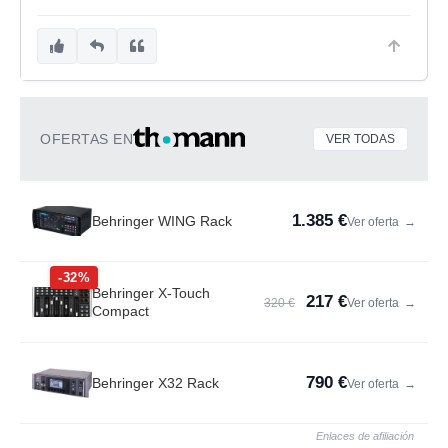
OFERTAS EN
VER TODAS
1.385 €
Behringer WING Rack
Ver oferta
→
-32%
Behringer X-Touch
217 €
320 €
Ver oferta
→
Compact
790 €
Behringer X32 Rack
Ver oferta
→
Enlaces de afiliación