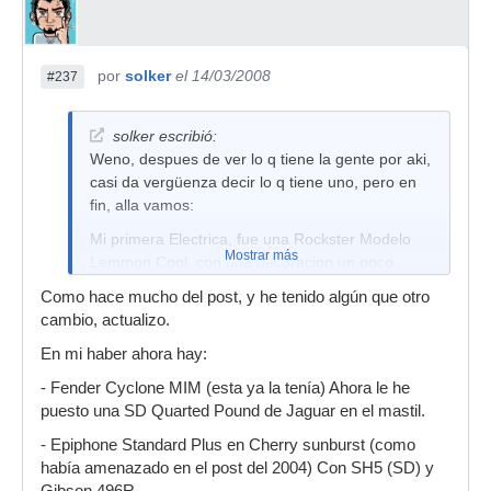
por
solker
el 14/03/2008
#237
solker escribió:
Weno, despues de ver lo q tiene la gente por aki,
casi da vergüenza decir lo q tiene uno, pero en
fin, alla vamos:
Mi primera Electrica, fue una Rockster Modelo
Mostrar más
Lemmon Cool, con una decoracion un poco
"heavy", es un puño con tachuelas, atravesando
Como hace mucho del post, y he tenido algún que otro
un muro, es malisima de necesidad, le monte
cambio, actualizo.
una Tone Zone, pero como la circuiteria es una
En mi haber ahora hay:
kk, hace un ruido del copon ... de
contrachapado, pero como es la primera, y me la
- Fender Cyclone MIM (esta ya la tenía) Ahora le he
pague con mis primeros sueldos, le tengo mucho
puesto una SD Quarted Pound de Jaguar en el mastil.
cariño.
- Epiphone Standard Plus en Cherry sunburst (como
La segunda, es una kaman GTX33, suena muy
había amenazado en el post del 2004) Con SH5 (SD) y
bien con la pastilla gibson original q le puse,