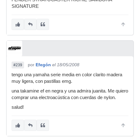
SIGNATURE
Tengo un bajo cutre, cutre, cutre, de la marca ?
¿?¿ Surfing¿?¿?¿ q solo tiene una pastilla
pasiva, la cual cambie por una fender q me
vendieron de 2ª, pero sigue sonando un truño,
me van a dar uno, pero el dueño, no sabe cual
es, esperemos, q haya sorpresa, jajajja ... y si no
tengo pensado mas adelante en pillarme un
Fender Mexicano ...
Y bueno, dentro de poco espero pillarme una
por
Efegón
el 18/05/2008
#239
epiphone Les Paul Standar o standard plus,
tengo una yamaha serie media en color clarito madera
depende de la diferencia de precio y de la
muy ligera, con pastillas emg.
disponibilidad ... por supuesto en cherry
Sunburst ... jeje
una takamine ef en negra y una admira juanita. Me quiero
comprar una electroacústica con cuerdas de nylon.
salud!