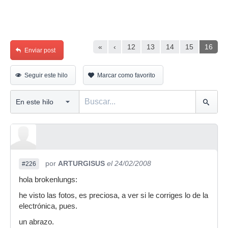
«
‹
12
13
14
15
16
Enviar post
Seguir este hilo
Marcar como favorito
por
ARTURGISUS
el 24/02/2008
#226
hola brokenlungs:
he visto las fotos, es preciosa, a ver si le corriges lo de la
electrónica, pues.
un abrazo.