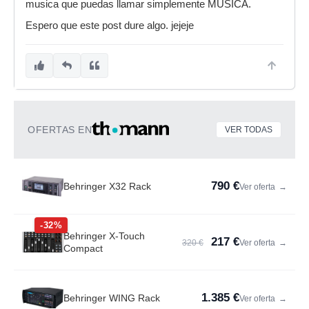
musica que puedas llamar simplemente MUSICA.
Espero que este post dure algo. jejeje
OFERTAS EN
VER TODAS
790 €
Behringer X32 Rack
Ver oferta
→
-32%
Behringer X-Touch
217 €
320 €
Ver oferta
→
Compact
1.385 €
Behringer WING Rack
Ver oferta
→