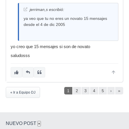
jerriman,s escribió:
ya veo que tu no eres un novato 15 mensajes
desde el 4 de dic 2005
yo creo que 15 mensajes si son de novato
saludosss
1
2
3
4
5
›
»
« Ir a Equipo DJ
NUEVO POST
×