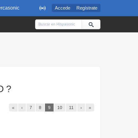

rcasonic
Accede
Regístrate
O ?
«
‹
7
8
9
10
11
›
»