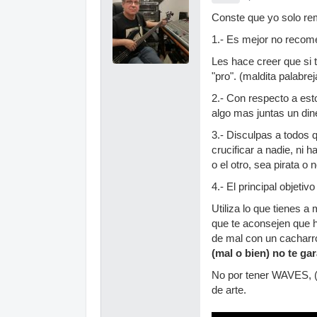
Conste que yo solo re
1.- Es mejor no recome
Les hace creer que si 
"pro". (maldita palabrej
2.- Con respecto a esto
algo mas juntas un din
3.- Disculpas a todos
crucificar a nadie, ni
o el otro, sea pirata o 
4.- El principal objeti
Utiliza lo que tienes a
que te aconsejen que h
de mal con un cacharr
(mal o bien) no te ga
No por tener WAVES, (b
de arte.