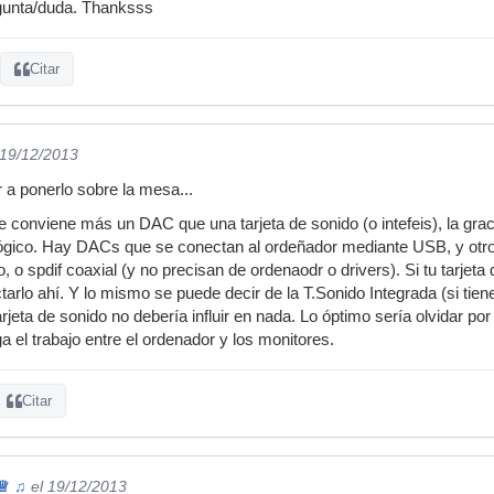
egunta/duda. Thanksss
Citar
 19/12/2013
r a ponerlo sobre la mesa...
 te conviene más un DAC que una tarjeta de sonido (o intefeis), la gra
alógico. Hay DACs que se conectan al ordeñador mediante USB, y otr
o, o spdif coaxial (y no precisan de ordenaodr o drivers). Si tu tarjeta 
arlo ahí. Y lo mismo se puede decir de la T.Sonido Integrada (si tien
rjeta de sonido no debería influir en nada. Lo óptimo sería olvidar por
 el trabajo entre el ordenador y los monitores.
Citar
♕ ♫
el 19/12/2013