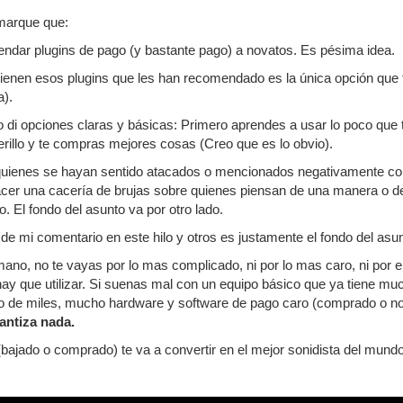
marque que:
ndar plugins de pago (y bastante pago) a novatos. Es pésima idea.
tienen esos plugins que les han recomendado es la única opción que 
a).
 di opciones claras y básicas: Primero aprendes a usar lo poco que ti
erillo y te compras mejores cosas (Creo que es lo obvio).
 quienes se hayan sentido atacados o mencionados negativamente con 
 hacer una cacería de brujas sobre quienes piensan de una manera o de
no. El fondo del asunto va por otro lado.
vo de mi comentario en este hilo y otros es justamente el fondo del as
 mano, no te vayas por lo mas complicado, ni por lo mas caro, ni por 
ay que utilizar. Si suenas mal con un equipo básico que ya tiene mu
o de miles, mucho hardware y software de pago caro (comprado o n
rantiza nada.
ajado o comprado) te va a convertir en el mejor sonidista del mundo, 