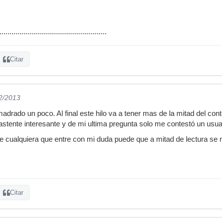
......................................................
Citar
12/2013
drado un poco. Al final este hilo va a tener mas de la mitad del cont
astente interesante y de mi ultima pregunta solo me contestó un usua
 cualquiera que entre con mi duda puede que a mitad de lectura se 
Citar