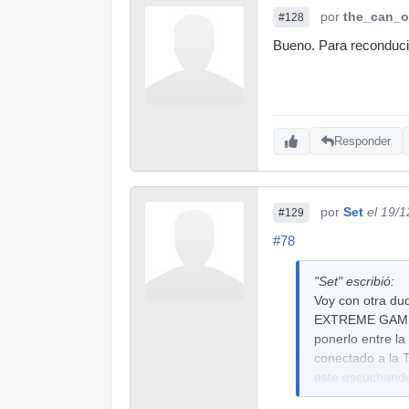
por
the_can_o
#128
Bueno. Para reconducir 
Responder
por
Set
el 19/
#129
#78
"Set" escribió:
Voy con otra dud
EXTREME GAMER 
ponerlo entre l
conectado a la 
este escuchando
Thanksss