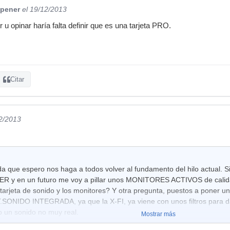
pener
el 19/12/2013
u opinar haría falta definir que es una tarjeta PRO.
Citar
12/2013
a que espero nos haga a todos volver al fundamento del hilo actual. S
y en un futuro me voy a pillar unos MONITORES ACTIVOS de calid
a tarjeta de sonido y los monitores? Y otra pregunta, puestos a poner
T.SONIDO INTEGRADA, ya que la X-FI, ya viene con unos filtros para d
 un sonido no muy real.
Mostrar más