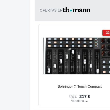
OFERTAS EN
-3
Behringer X-Touch Compact
217 €
320 €
Ver oferta
→