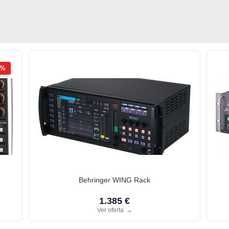
2%
Behringer WING Rack
1.385 €
Ver oferta
→