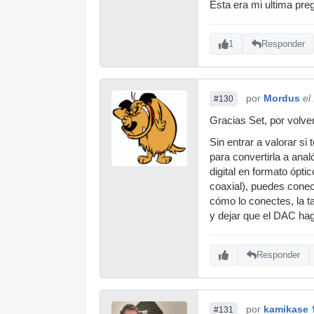
Esta era mi ultima pr
1
Responder
por
Mordus
el
#130
Gracias Set, por volve
Sin entrar a valorar si
para convertirla a an
digital en formato óptic
coaxial), puedes conect
cómo lo conectes, la ta
y dejar que el DAC haga
Responder
por
kamikase 
#131