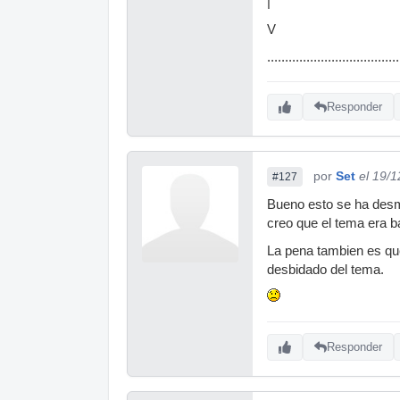
|
V
.....................................
Responder
por
Set
el 19/
#127
Bueno esto se ha desma
creo que el tema era b
La pena tambien es que
desbidado del tema.
Responder