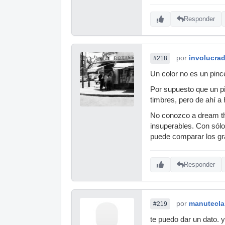
Responder
por
involucra
#218
Un color no es un pincel
Por supuesto que un p
timbres, pero de ahí a 
No conozco a dream the
insuperables. Con sólo
puede comparar los gra
Responder
por
manutecla
#219
te puedo dar un dato. 