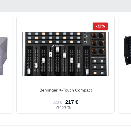
-32%
Behringer X-Touch Compact
217 €
320 €
Ver oferta
→