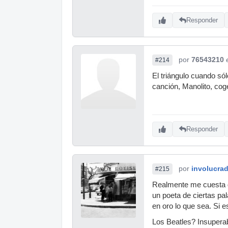
Responder
por
76543210
#214
El triángulo cuando sól
canción, Manolito, coge
Responder
por
involucra
#215
Realmente me cuesta dig
un poeta de ciertas pa
en oro lo que sea. Si e
Los Beatles? Insupera