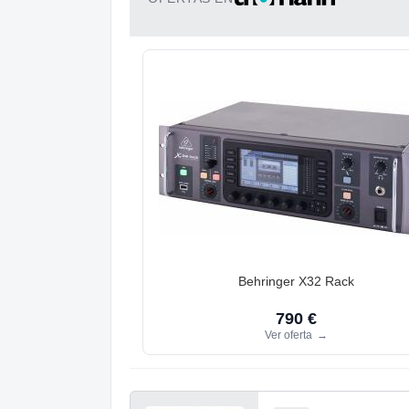
Behringer X32 Rack
790 €
Ver oferta
→