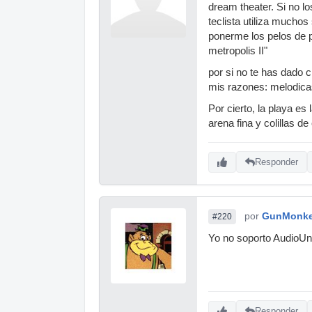
dream theater. Si no l
teclista utiliza mucho
ponerme los pelos de p
metropolis II"
por si no te has dado 
mis razones: melodicas
Por cierto, la playa es
arena fina y colillas d
Responder
por
GunMonk
#220
Yo no soporto AudioUni
Responder