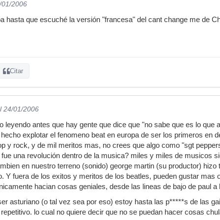
3/01/2006
ba hasta que escuché la versión "francesa" del cant change me de Chr
Citar
l 24/01/2006
 leyendo antes que hay gente que dice que "no sabe que es lo que ap
r hecho explotar el fenomeno beat en europa de ser los primeros en 
p y rock, y de mil meritos mas, no crees que algo como "sgt peppers
) fue una revolución dentro de la musica? miles y miles de musicos si
bien en nuestro terreno (sonido) george martin (su productor) hizo 
 Y fuera de los exitos y meritos de los beatles, pueden gustar mas 
camente hacian cosas geniales, desde las lineas de bajo de paul a l
ser asturiano (o tal vez sea por eso) estoy hasta las p*****s de las g
repetitivo. lo cual no quiere decir que no se puedan hacer cosas chul