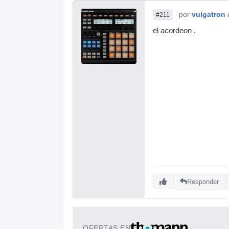
por
vulgatron
#211
el acordeon .
Responder
OFERTAS EN