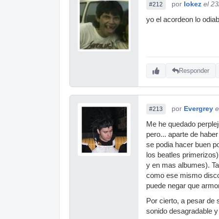
por
lokez
el 2
#212
yo el acordeon lo odia
Responder
por
Evergrey
e
#213
Me he quedado perplejo
pero... aparte de habe
se podia hacer buen po
los beatles primerizos
y en mas albumes). Tam
como ese mismo disco.
puede negar que armoni
Por cierto, a pesar de 
sonido desagradable y 