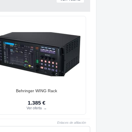
Behringer WING Rack
1.385 €
Ver oferta
→
Enlaces de afiliación