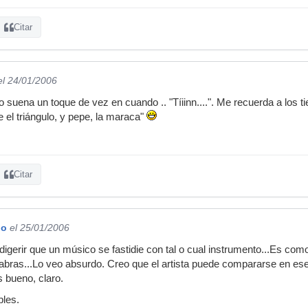
Citar
el 24/01/2006
o suena un toque de vez en cuando .. "Tíiinn....". Me recuerda a los t
 el triángulo, y pepe, la maraca"
Citar
do
el 25/01/2006
erir que un músico se fastidie con tal o cual instrumento...Es como s
labras...Lo veo absurdo. Creo que el artista puede compararse en ese
s bueno, claro.
bles.