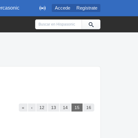

rcasonic
Accede
Regístrate
«
‹
12
13
14
15
16