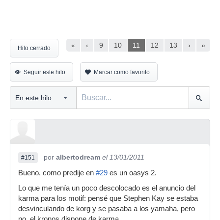
«
‹
9
10
11
12
13
›
»
Hilo cerrado
Seguir este hilo
Marcar como favorito
por
albertodream
el 13/01/2011
#151
Bueno, como predije en
#29
es un oasys 2.
Lo que me tenía un poco descolocado es el anuncio del
karma para los motif: pensé que Stephen Kay se estaba
desvinculando de korg y se pasaba a los yamaha, pero
no, el kronos dispone de karma.