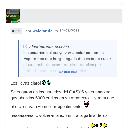
por
walerandei
el 13/01/2011
#159
albertodream escribió:
los usuarios del oasys van a estar contentos.
Esperemos que korg tenga la decencia de sacar
alguna actualización gratuita para ellos por
haber hecho de conejillos de indias.
Mostrar más
Los llevas claro!
Se cagaron en los usuarios del OASYS ya cuando se
gastaban los 6000 euritos en su momento ... y mira que
ahora les va a venir el arrepentimiento!
naaaaaaaaa ... volveran a exprimir a la gallina de los