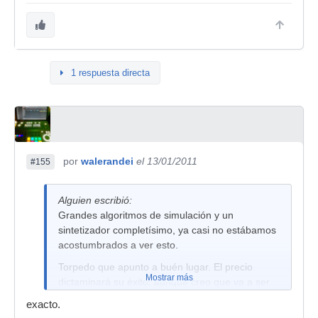
1 respuesta directa
por
walerandei
el 13/01/2011
#155
Alguien escribió:
Grandes algoritmos de simulación y un
sintetizador completísimo, ya casi no estábamos
acostumbrados a ver esto.
Torpedo que apunto a buén lugar. El precio
Mostrar más
dictaminará su éxito, aunque creo que va a ser
impresionante. Bién por Korg!!
exacto.