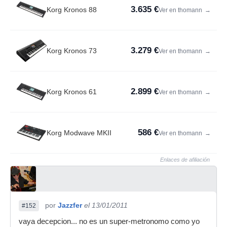
3.635 €
Korg Kronos 88
Ver en thomann
→
3.279 €
Korg Kronos 73
Ver en thomann
→
2.899 €
Korg Kronos 61
Ver en thomann
→
586 €
Korg Modwave MKII
Ver en thomann
→
Enlaces de afiliación
por
Jazzfer
el 13/01/2011
#152
vaya decepcion... no es un super-metronomo como yo