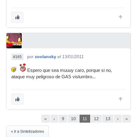
por
zoolansky
el 13/01/2011
#165
Espero que sea muuuy caro, porque si no,
ataque muy peligroso de GAS vislumbro...
«
‹
9
10
11
12
13
›
»
« Ir a Sintetizadores