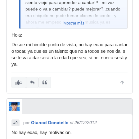
siento viejo para aprender a cantar!!!...mi voz
puede o va a cambiar? puede mejorar?..cuando
era chiquito no pude tomar clases de canto...y
ahora me empeso a gustar la musica ya es
Mostrar más
tarde??
Hola:
muchas gracias pro su tiempo!
Desde mi himilde punto de vista, no hay edad para cantar
o tocar, ya que es un talento que no a todos se nos da, si
se te va a dar será a la edad que sea, si no, nunca será y
ya.
1
por
Otanod Donatello
el 26/12/2012
#9
No hay edad, hay motivacion.