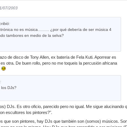
11/07/2003
ribió:
ctrónica no es música.......... ¿por qué debería de ser música 4
do tambores en medio de la selva?
azo de disco de Tony Allen, ex batería de Fela Kuti. Aporrear es
es otra. De buen rollo, pero no me toqueis la percusión africana
s
:
 los DJs?
) DJs. Es otro oficio, parecido pero no igual. Me sigue alucinando q
n escultores los pintores?".
es que son pintores, hay DJs que también son (somos) músicos. Son 