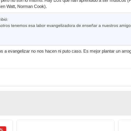
... pero no son lo mismo. Hay DJs que han aprendido a ser músicos 
Ben Watt, Norman Cook).
ibió:
otros tenemos esa labor evangelizadora de enseñar a nuestros amigos
 a evangelizar no nos hacen ni puto caso. Es mejor plantar un arroga
2%