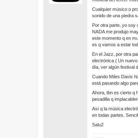
Cualquier músico o pr
sonido de una piedra sa
Por otra parte, yo soy
NADA me produjo mayor
este momento q en much
es q vamos a estar to
En el Jazz, por otra 
electrónica ( Un nuevo
día, ver algún festiva
Cuando Miles Davis hiz
está pasando algo pare
Ahora, tbn es cierto q
pesadilla q implacable
Así q la música elect
en todas partes. Senci
Salu2