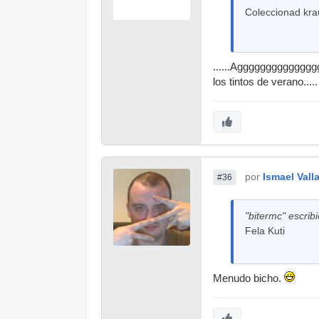
Coleccionad kra
......Agggggggggggggg
los tintos de verano....
por
Ismael Vall
#36
"bitermc" escribi
Fela Kuti
Menudo bicho.