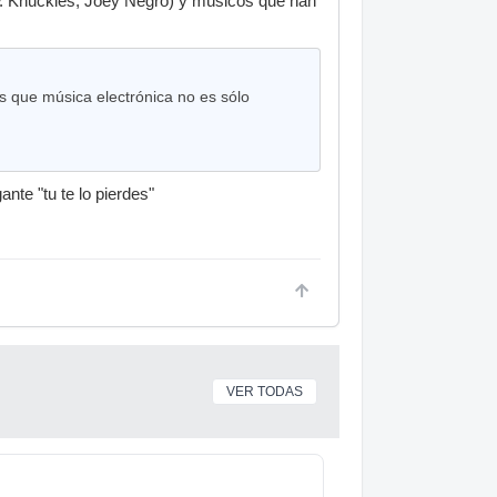
(F. Knuckles, Joey Negro) y músicos que han
 que música electrónica no es sólo
nte "tu te lo pierdes"
VER TODAS