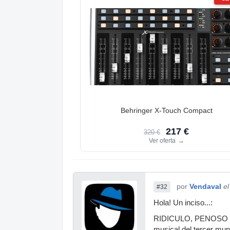
Behringer X-Touch Compact
217 €
320 €
Ver oferta
→
por
Vendaval
e
#32
Hola! Un inciso...:
RIDICULO, PENOSO e IRR
musical del tercer mund