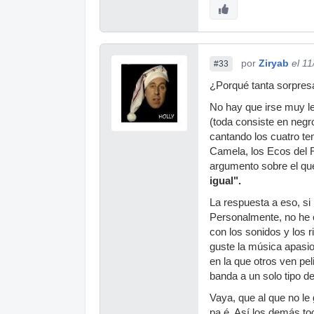
por
Ziryab
el 1
#33
¿Porqué tanta sorpresa
No hay que irse muy le
(toda consiste en negr
cantando los cuatro t
Camela, los Ecos del Roc
argumento sobre el qu
igual".
La respuesta a eso, si 
Personalmente, no he 
con los sonidos y los r
guste la música apasi
en la que otros ven pel
banda a un solo tipo d
Vaya, que al que no le 
pa é. Así los demás t