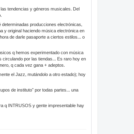
as tendencias y géneros musicales. Del
.
hé determinadas producciones electrónicas,
 y original haciendo música electrónica en
a de darle pasaporte a ciertos estilos... o
 músicos q hemos experimentado con música
irculando por las tiendas... Es raro hoy en
énero, q cada vez gana + adeptos.
ente el Jazz, mutándolo a otro estado); hoy
os de instituto" por todas partes... una
ahora q INTRUSOS y gente impresentable hay