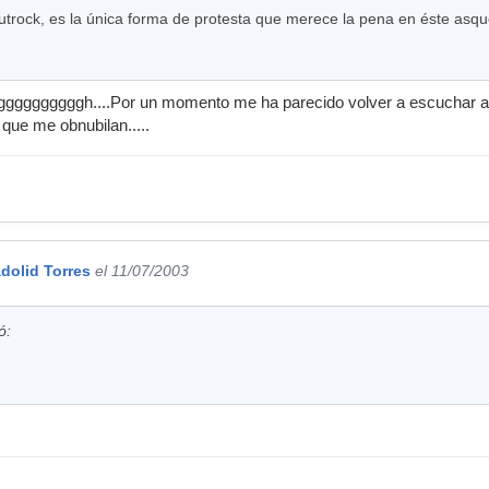
utrock, es la única forma de protesta que merece la pena en éste asq
ggggggggggh....Por un momento me ha parecido volver a escuchar a 
. que me obnubilan.....
adolid Torres
el 11/07/2003
ó: