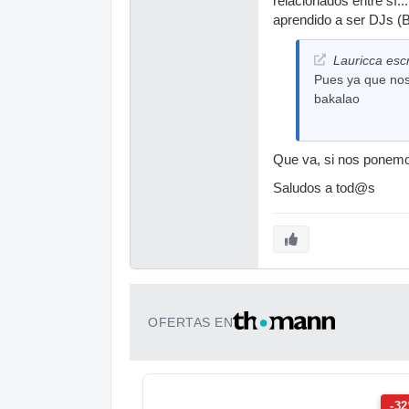
relacionados entre sí
aprendido a ser DJs (
Lauricca escr
Pues ya que nos
bakalao
Que va, si nos ponemos
Saludos a tod@s
OFERTAS EN
-3