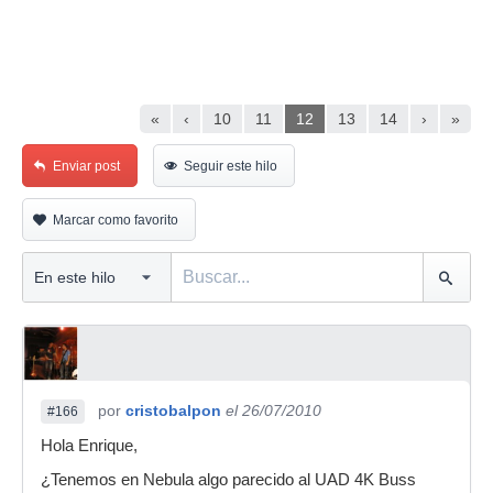
«
‹
10
11
12
13
14
›
»
Enviar post
Seguir este hilo
Marcar como favorito
por
cristobalpon
el 26/07/2010
#166
Hola Enrique,
¿Tenemos en Nebula algo parecido al UAD 4K Buss