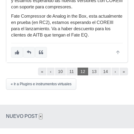
y estamos esperando las nuevas versiones con COREIII
con soporte para compresores.
Fate Compressor de Analog in the Box, esta actualmente
en prueba (en RC2), estamos esperando el COREIII
para el lanzamiento. Va a haber descuento para los
clientes de AITB que tengan el Fate EQ.
«
‹
10
11
12
13
14
›
»
« Ir a Plugins e instrumentos virtuales
NUEVO POST
×