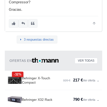
Compressor?
Gracias.
3 respuestas directas
OFERTAS EN
VER TODAS
-32%
Behringer X-Touch
217 €
320 €
Ver oferta
→
Compact
790 €
Behringer X32 Rack
Ver oferta
→