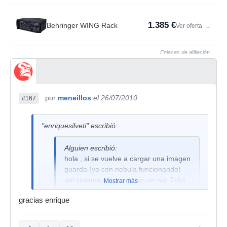
1.385 €
Behringer WING Rack
Ver oferta
→
Enlaces de afiliación
por
meneillos
el 26/07/2010
#167
"enriquesilveti" escribió:
Alguien escribió:
hola , si se vuelve a cargar una imagen
guarda (ya con nebula funcionando)
del sistema operativo, en un win 7x64 ,
Mostrar más
hay que volver a pedir la licencia? por
gracias enrique
que me ha surgido un problema en
win7 que no consigo solucionar.