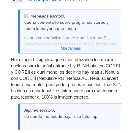
meneillos escribió:
queria comentarte sobre programas stereo y
mono la mayoria que tengo
vienen con señalizacion de input L y input R ,
pero hay otros como el bae combo 1i donde solo
Mostrar más
muestra un input L sin enbargo en canales
stereo equaliza tanto L como R haber si podias
Hola. Input L, significa que estas utilizando los mismo
comentar algo de como realiza este
nucleos para la señal entrante L y R. Nebula con COREI
procedimiento mono/stereo el nebula
y COREII es dual mono, es decir no hay matriz. Nebula
con COREIII (Nebula3PRO, Nebula AU, NebulaServer)
tendra una matriz para poder procesar nucleos "true ST".
La idea es usar Input L es interesante para mastering o
para reterner al 100% la imagen estereo.
Alguien escribió:
de donde me puedo bajar ese fatecmp