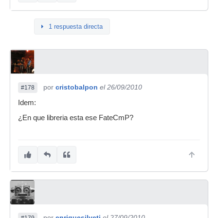
1 respuesta directa
por
cristobalpon
el 26/09/2010
#178
Idem:
¿En que libreria esta ese FateCmP?
por
enriquesilveti
el 27/09/2010
#179