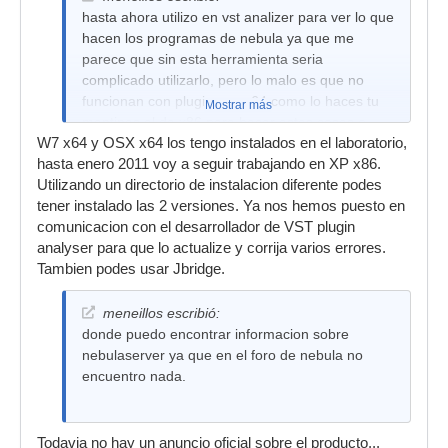
hasta ahora utilizo en vst analizer para ver lo que
hacen los programas de nebula ya que me
parece que sin esta herramienta seria
complicado utilizarlo, pero lo malo es que no
funcionan con plugins en x64 como lo haces tu
Mostrar más
mantines el de x86 para hacer estas cosas o
W7 x64 y OSX x64 los tengo instalados en el laboratorio,
utilizas alguna otra herramienta
hasta enero 2011 voy a seguir trabajando en XP x86.
Utilizando un directorio de instalacion diferente podes
tener instalado las 2 versiones. Ya nos hemos puesto en
comunicacion con el desarrollador de VST plugin
analyser para que lo actualize y corrija varios errores.
Tambien podes usar Jbridge.
meneillos escribió:
donde puedo encontrar informacion sobre
nebulaserver ya que en el foro de nebula no
encuentro nada.
Todavia no hay un anuncio oficial sobre el producto...