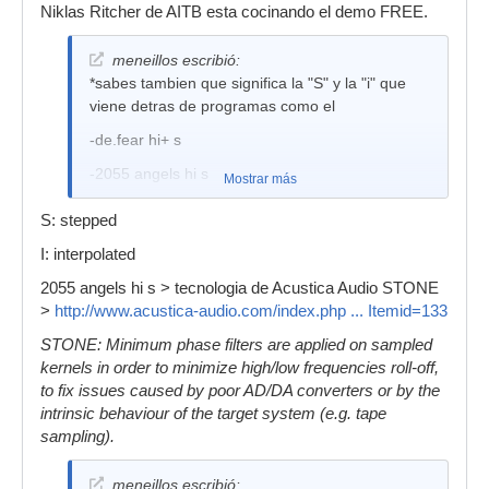
Niklas Ritcher de AITB esta cocinando el demo FREE.
meneillos escribió:
*sabes tambien que significa la "S" y la "i" que
viene detras de programas como el
-de.fear hi+ s
-2055 angels hi s
Mostrar más
- bae 1073 hi 1s o bae 1073 hi 1i
S: stepped
-sateoflogic hi s
I: interpolated
2055 angels hi s > tecnologia de Acustica Audio STONE
>
http://www.acustica-audio.com/index.php ... Itemid=133
STONE: Minimum phase filters are applied on sampled
kernels in order to minimize high/low frequencies roll-off,
to fix issues caused by poor AD/DA converters or by the
intrinsic behaviour of the target system (e.g. tape
sampling).
meneillos escribió: