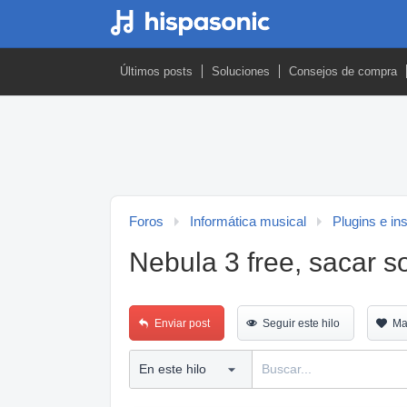
Últimos posts
Soluciones
Consejos de compra
Foros
Informática musical
Plugins e in
Nebula 3 free, sacar so
Enviar post
Seguir este hilo
Ma