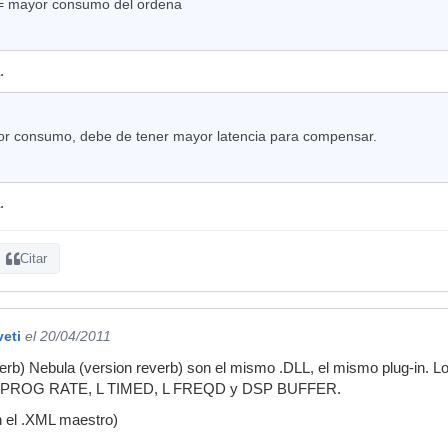
 = mayor consumo del ordena
.
r consumo, debe de tener mayor latencia para compensar.
.
Citar
veti
el 20/04/2011
erb) Nebula (version reverb) son el mismo .DLL, el mismo plug-in. 
n: PROG RATE, L TIMED, L FREQD y DSP BUFFER.
n el .XML maestro)