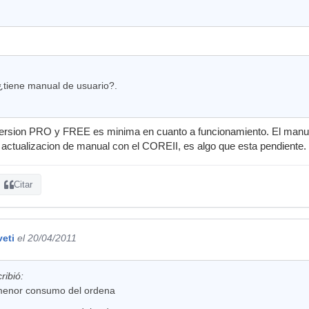
 ¿tiene manual de usuario?.
a version PRO y FREE es minima en cuanto a funcionamiento. El manua
ctualizacion de manual con el COREII, es algo que esta pendiente. 
Citar
veti
el 20/04/2011
ribió:
 menor consumo del ordena