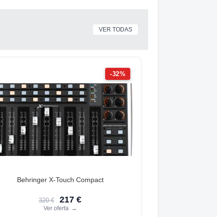
VER TODAS
-32%
Behringer X-Touch Compact
217 €
320 €
Ver oferta
→