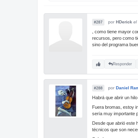
por
HDerick
el
#287
, como tiene mayor co
recursos, pero como ti
sino del programa bueno
Responder
por
Daniel Ra
#288
Habrá que abrir un hi
Fuera bromas, estoy i
sería muy importante 
Desde que abrió este h
técnicos que son neces