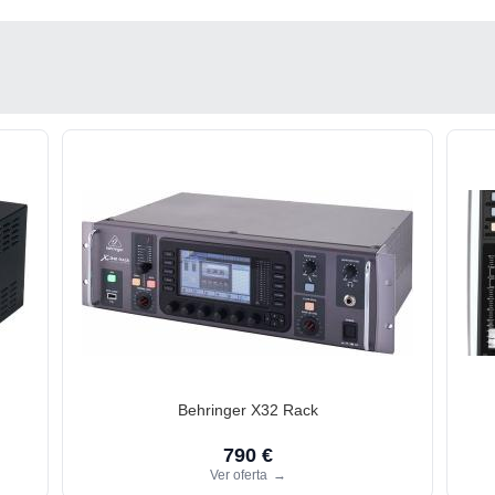
Behringer X32 Rack
790 €
Ver oferta
→