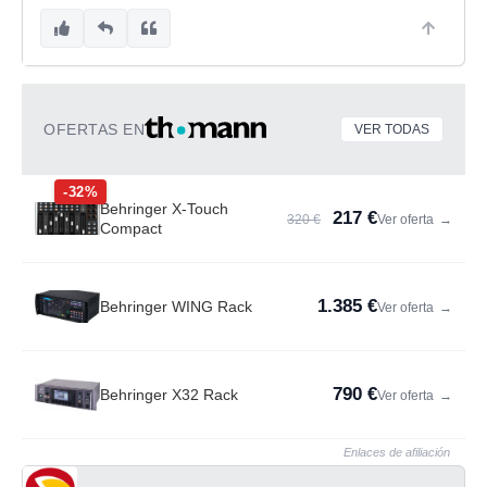
OFERTAS EN
VER TODAS
-32%
Behringer X-Touch
217 €
320 €
Ver oferta
→
Compact
1.385 €
Behringer WING Rack
Ver oferta
→
790 €
Behringer X32 Rack
Ver oferta
→
Enlaces de afiliación