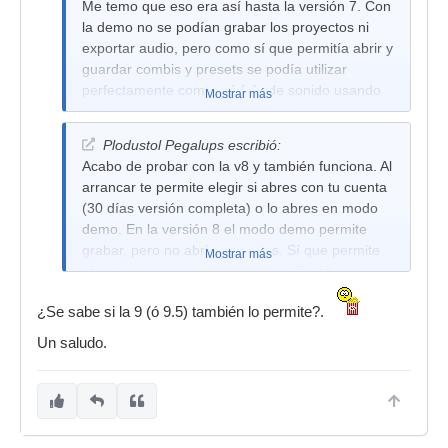
Me temo que eso era así hasta la versión 7. Con
la demo no se podían grabar los proyectos ni
exportar audio, pero como sí que permitía abrir y
guardar combis y presets se podía utilizar
perfectamente como módulo de sonido usando
Mostrar más
otro software como secuenciador.
Plodustol Pegalups escribió:
Acabo de probar con la v8 y también funciona. Al
arrancar te permite elegir si abres con tu cuenta
(30 días versión completa) o lo abres en modo
demo. En la versión 8 el modo demo permite
grabar, pero no abrir proyectos. Sí que permite
Mostrar más
abrir y guardar presets y combis. En 10 días
tenemos la 9, a ver qué pasa entonces...
¿Se sabe si la 9 (ó 9.5) también lo permite?.
Un saludo.