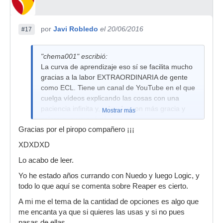
por
Javi Robledo
el 20/06/2016
#17
"chema001" escribió:
La curva de aprendizaje eso sí se facilita mucho
gracias a la labor EXTRAORDINARIA de gente
como ECL. Tiene un canal de YouTube en el que
cuelga vídeos explicando las cosas con una
paciencia infinita y, además, con más gracia y
Mostrar más
salero que yo qué sé.
Gracias por el piropo compañero ¡¡¡
XDXDXD
Lo acabo de leer.
Yo he estado años currando con Nuedo y luego Logic, y
todo lo que aquí se comenta sobre Reaper es cierto.
A mi me el tema de la cantidad de opciones es algo que
me encanta ya que si quieres las usas y si no pues
pasas de ellas.