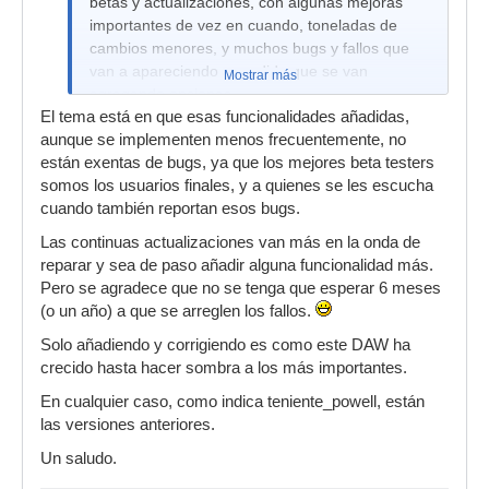
betas y actualizaciones, con algunas mejoras
importantes de vez en cuando, toneladas de
cambios menores, y muchos bugs y fallos que
van a apareciendo a medida que se van
Mostrar más
agregando opciones.
El tema está en que esas funcionalidades añadidas,
Yo preferiría actualizaciones menos frecuentes
aunque se implementen menos frecuentemente, no
pero más sustanciales y mejor ejecutadas.
están exentas de bugs, ya que los mejores beta testers
somos los usuarios finales, y a quienes se les escucha
cuando también reportan esos bugs.
Las continuas actualizaciones van más en la onda de
reparar y sea de paso añadir alguna funcionalidad más.
Pero se agradece que no se tenga que esperar 6 meses
(o un año) a que se arreglen los fallos.
Solo añadiendo y corrigiendo es como este DAW ha
crecido hasta hacer sombra a los más importantes.
En cualquier caso, como indica teniente_powell, están
las versiones anteriores.
Un saludo.