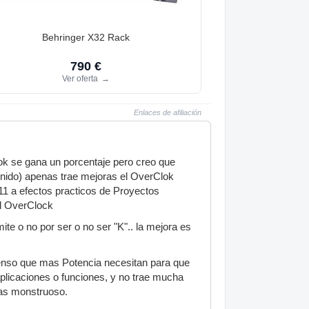
Behringer X32 Rack
790 €
Ver oferta
→
Enlaces de afiliación
k se gana un porcentaje pero creo que
ido) apenas trae mejoras el OverClok
11 a efectos practicos de Proyectos
el OverClock
te o no por ser o no ser "K".. la mejora es
enso que mas Potencia necesitan para que
licaciones o funciones, y no trae mucha
tas monstruoso.