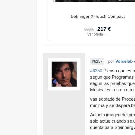
Behringer X-Touch Compact
217 €
320 €
Ver oferta
→
por
Voicelab
#6257
#6250
Pienso que esto
segun que Programas p
segun las pruebas que 
Musicales.. es en otro
vas sobrado de Procesa
minima y se dispara bas
Adjunto imagen del pr
solo actue cuando se 
cuenta para Steinberg