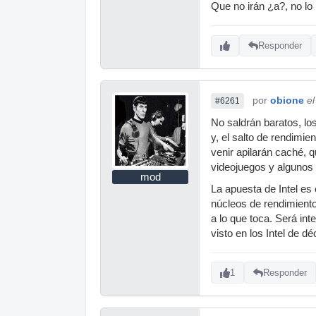
Que no irán ¿a?, no lo p
Responder
por
obione
e
#6261
No saldrán baratos, l
y, el salto de rendimi
venir apilarán caché, 
videojuegos y algunos 
mod
La apuesta de Intel es 
núcleos de rendimient
a lo que toca. Será in
visto en los Intel de d
1
Responder