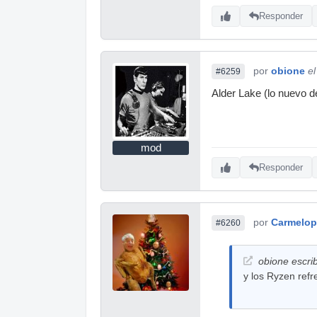
Responder
por
obione
e
#6259
Alder Lake (lo nuevo d
mod
Responder
por
Carmelop
#6260
obione escrib
y los Ryzen ref