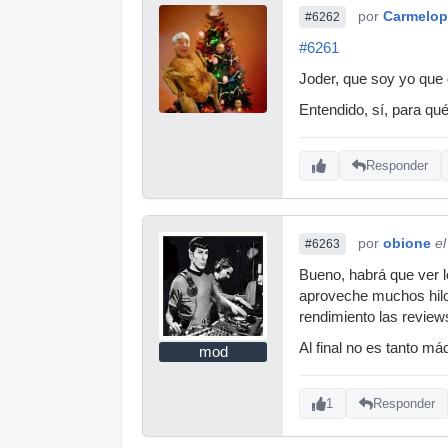
por
Carmelop
#6262
#6261
Joder, que soy yo que 
Entendido, sí, para qué
Responder
por
obione
e
#6263
Bueno, habrá que ver l
aproveche muchos hilos
rendimiento las review
Al final no es tanto m
mod
1
Responder