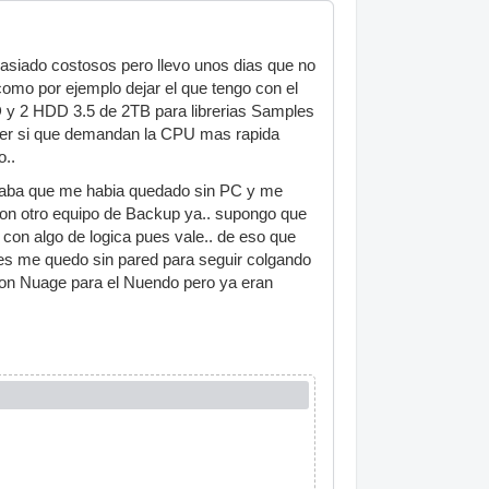
masiado costosos pero llevo unos dias que no
como por ejemplo dejar el que tengo con el
 y 2 HDD 3.5 de 2TB para librerias Samples
der si que demandan la CPU mas rapida
o..
saba que me habia quedado sin PC y me
con otro equipo de Backup ya.. supongo que
con algo de logica pues vale.. de eso que
tes me quedo sin pared para seguir colgando
cion Nuage para el Nuendo pero ya eran