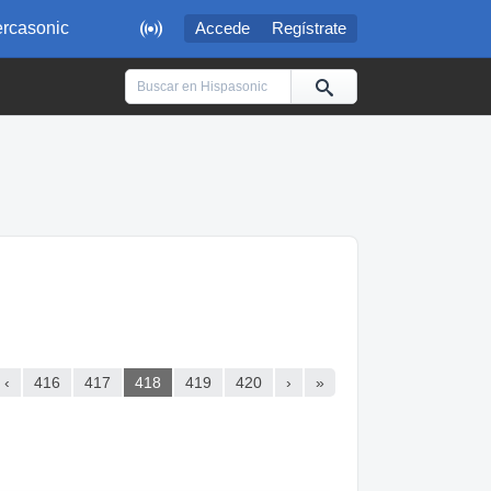

rcasonic
Accede
Regístrate
‹
416
417
418
419
420
›
»