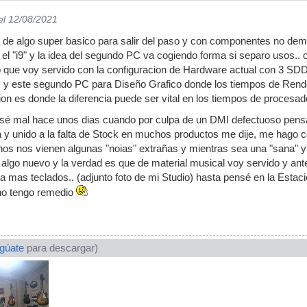
el 12/08/2021
a de algo super basico para salir del paso y con componentes no de
el "i9" y la idea del segundo PC va cogiendo forma si separo usos.. 
 que voy servido con la configuracion de Hardware actual con 3 SDD
.. y este segundo PC para Diseño Grafico donde los tiempos de Ren
ion es donde la diferencia puede ser vital en los tiempos de procesad
asé mal hace unos dias cuando por culpa de un DMI defectuoso pen
 y unido a la falta de Stock en muchos productos me dije, me hago 
s nos vienen algunas "noias" extrañas y mientras sea una "sana" y 
algo nuevo y la verdad es que de material musical voy servido y an
ra mas teclados.. (adjunto foto de mi Studio) hasta pensé en la Esta
no tengo remedio
ogúate
para descargar)