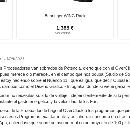
Behringer WING Rack
1.385 €
Ver oferta
→
el 13/08/2021
s Procesadores van sobrados de Potencia, cierto que con el OverClo
ues merece o o merece.. en el campo que nos ocupa (Studio de Son
estoy haciendo sobre el Nuendo 11.. que es igual que decir Cubase 
s campos como el Diseño Grafico - Infografia, donde si viene genial 
dor no necesitas subirlo de voltaje independientemente de si lo permi
tante el gasto energetico y la velocidad de los Fan..
oceso de la Prueba donde hago el OverClock a los programas que pi
usen esos Programas exactamente y asi ahorrar consumo en otras ap
 App, entiendase que sobre un uso normal no un proyecto de 100 pis