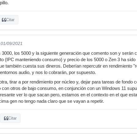
illo.
Citar
l 01/09/2021
os 3000, los 5000 y la siguiente generación que comento son y será
ento (IPC manteniendo consumo) y precio de los 5000 o Zen 3 ha sido
que también cuesta sus dineros. Deberían repercutir en rendimiento "
entornos audio, y nos lo cobrarán, por supuesto.
otra, tirar a por rendimiento por núcleo y, dejar para tareas de fondo
o con otros de bajo consumo, en conjunción con un Windows 11 sup
teresante ver lo que sacan pero, estamos en el contexto en el que es
écima gen no tengo nada claro que se vayan a repetir.
Citar