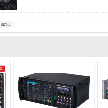
Citar
2%