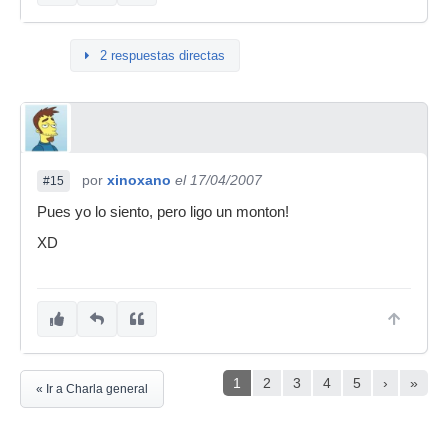
2 respuestas directas
por
xinoxano
el 17/04/2007
#15
Pues yo lo siento, pero ligo un monton!
XD
1
2
3
4
5
›
»
« Ir a Charla general