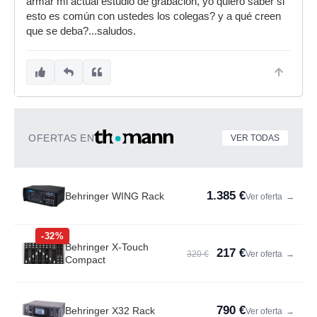
armar mi actual estudio de grabación, yo quiero saber si
esto es común con ustedes los colegas? y a qué creen
que se deba?...saludos.
OFERTAS EN
VER TODAS
1.385 €
Behringer WING Rack
Ver oferta
→
-32%
Behringer X-Touch
217 €
320 €
Ver oferta
→
Compact
790 €
Behringer X32 Rack
Ver oferta
→