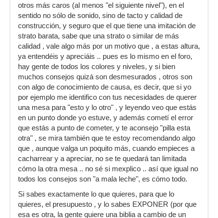
otros más caros (al menos "el siguiente nivel"), en el
sentido no sólo de sonido, sino de tacto y calidad de
construcción, y seguro que el que tiene una imitación de
strato barata, sabe que una strato o similar de más
calidad , vale algo más por un motivo que , a estas altura,
ya entendéis y apreciáis .. pues es lo mismo en el foro,
hay gente de todos los colores y niveles, y si bien
muchos consejos quizá son desmesurados , otros son
con algo de conocimiento de causa, es decir, que si yo
por ejemplo me identifico con tus necesidades de querer
una mesa para "esto y lo otro" , y leyendo veo que estás
en un punto donde yo estuve, y además cometí el error
que estás a punto de cometer, y te aconsejo "pilla esta
otra" , se mira también que te estoy recomendando algo
que , aunque valga un poquito más, cuando empieces a
cacharrear y a apreciar, no se te quedará tan limitada
cómo la otra mesa .. no sé si mexplico .. así que igual no
todos los consejos son "a mala leche", es cómo todo.
Si sabes exactamente lo que quieres, para que lo
quieres, el presupuesto , y lo sabes EXPONER (por que
esa es otra, la gente quiere una biblia a cambio de un