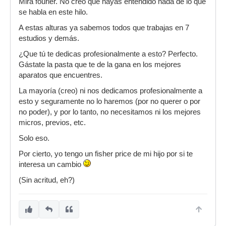
Mira fourier. No creo que hayas entendido nada de lo que
fisher price y me hare una maqueta, yo estuve
se habla en este hilo.
aqui
A estas alturas ya sabemos todos que trabajas en 7
estudios y demás.
¿Que tú te dedicas profesionalmente a esto? Perfecto.
Gástate la pasta que te de la gana en los mejores
aparatos que encuentres.
La mayoría (creo) ni nos dedicamos profesionalmente a
esto y seguramente no lo haremos (por no querer o por
no poder), y por lo tanto, no necesitamos ni los mejores
micros, previos, etc.
Solo eso.
Por cierto, yo tengo un fisher price de mi hijo por si te
interesa un cambio
(Sin acritud, eh?)