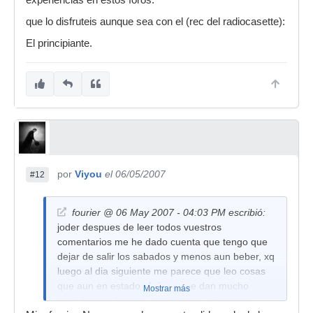
experiencias en estos foros.
que lo disfruteis aunque sea con el (rec del radiocasette):
El principiante.
por
Viyou
el 06/05/2007
#12
fourier @ 06 May 2007 - 04:03 PM escribió:
joder despues de leer todos vuestros
comentarios me he dado cuenta que tengo que
dejar de salir los sabados y menos aun beber, xq
luego al dia siguiente me parece que leo cosas
que aun en estado ebrio no me dan mucho
Mostrar más
sentido pero bueno, cambiare mi ssl por un