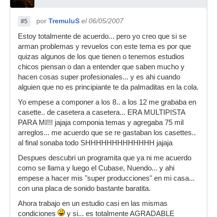
por
TremuluS
el 06/05/2007
#5
Estoy totalmente de acuerdo... pero yo creo que si se
arman problemas y revuelos con este tema es por que
quizas algunos de los que tienen o tenemos estudios
chicos piensan o dan a entender que saben mucho y
hacen cosas super profesionales... y es ahi cuando
alguien que no es principiante te da palmaditas en la cola.
Yo empese a componer a los 8.. a los 12 me grababa en
casette.. de casetera a casetera... ERA MULTIPISTA
PARA MI!!! jajaja componia temas y agregaba 75 mil
arreglos... me acuerdo que se re gastaban los casettes..
al final sonaba todo SHHHHHHHHHHHHH jajaja
Despues descubri un programita que ya ni me acuerdo
como se llama y luego el Cubase, Nuendo... y ahi
empese a hacer mis "super producciones" en mi casa...
con una placa de sonido bastante baratita.
Ahora trabajo en un estudio casi en las mismas
condiciones
y si... es totalmente AGRADABLE