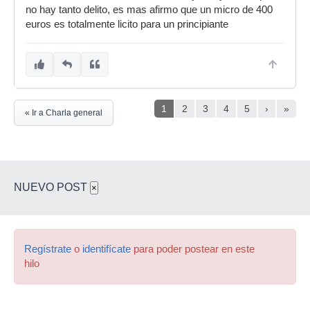
no hay tanto delito, es mas afirmo que un micro de 400
euros es totalmente licito para un principiante
1
2
3
4
5
›
»
« Ir a Charla general
NUEVO POST
×
Regístrate
o
identifícate
para poder postear en este
hilo