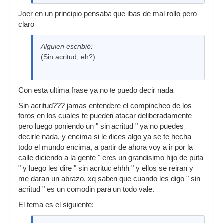
¿Que tú te dedicas profesionalmente a esto?
Perfecto. Gástate la pasta que te de la gana en
Joer en un principio pensaba que ibas de mal rollo pero
los mejores aparatos que encuentres.
claro
Alguien escribió:
(Sin acritud, eh?)
Con esta ultima frase ya no te puedo decir nada
Sin acritud??? jamas entendere el compincheo de los
foros en los cuales te pueden atacar deliberadamente
pero luego poniendo un " sin acritud " ya no puedes
decirle nada, y encima si le dices algo ya se te hecha
todo el mundo encima, a partir de ahora voy a ir por la
calle diciendo a la gente " eres un grandisimo hijo de puta
" y luego les dire " sin acritud ehhh " y ellos se reiran y
me daran un abrazo, xq saben que cuando les digo " sin
acritud " es un comodin para un todo vale.
El tema es el siguiente: