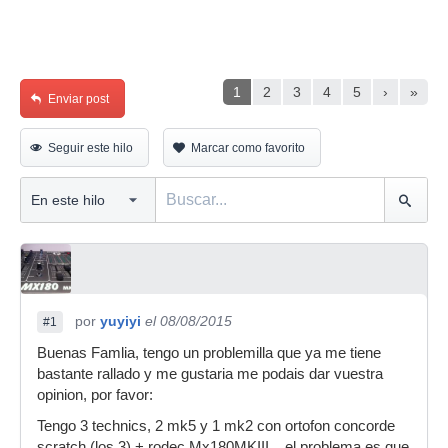
1
2
3
4
5
›
»
Enviar post
Seguir este hilo
Marcar como favorito
por
yuyiyi
el 08/08/2015
#1
Buenas Famlia, tengo un problemilla que ya me tiene
bastante rallado y me gustaria me podais dar vuestra
opinion, por favor:
Tengo 3 technics, 2 mk5 y 1 mk2 con ortofon concorde
scratch (los 3) + rodec Mx180MKIII... el problema es que