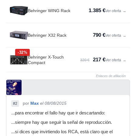
1.385 €
Behringer WING Rack
Ver oferta
→
790 €
Behringer X32 Rack
Ver oferta
→
-32%
Behringer X-Touch
217 €
320 €
Ver oferta
→
Compact
Enlaces de afiliación
por
Max
el 08/08/2015
#2
...para encontrar el fallo hay que ir descartando:
...siempre hay que seguir la señal de reproducción.
...si dices que invirtiendo los RCA, está claro que el