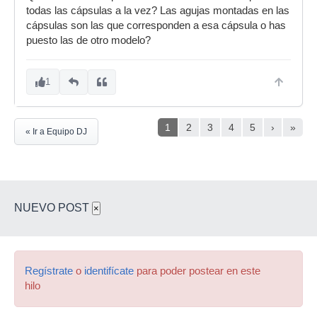
todas las cápsulas a la vez? Las agujas montadas en las
cápsulas son las que corresponden a esa cápsula o has
puesto las de otro modelo?
1
1
2
3
4
5
›
»
« Ir a Equipo DJ
NUEVO POST
×
Regístrate
o
identifícate
para poder postear en este
hilo