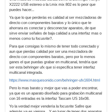
X2222 USB estereo o la t.mix mix 802 es lo peor que
puedes hacer...
Ya que lo que perderàs es calidad al ser mezcladoras de
directo con componentes baratos y lo ùnico que te
ahorrara es conectar y desconectar aparatos, de que
sirve enviar señales de baja calidad a una interfaz mas o
menos como tu focusrite?.
Para que consigas lo mismo de tener todo conectado y
aun que pierdas calidad por ser una mezcladora de
directo con componentes baratos, pero por lo menos
ganes el que puedas grabar en multicanal, tendrìa que
ser esta behringer ufx que si especifica tener interfaz
multicanal integrada.
https://www.masquesonido.com/behringer-ufx1604.html
Pero lo mas barato y mejor que vas a poder encontrar,
ya que es un aparato diseñado para grabaciòn multicanal
con 16 entradas es la interfaz Tascam US 16x08.
Yo la verdad mejor venderìa la focusrite Safire que
ademàs ya es viejona... Y en lugar de tener dos aparatos