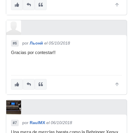
por
Льонй
el 05/10/2018
#6
Gracias por contestar!!
por
RaulMX
el 06/10/2018
#7
Una meza de mezclas barata como la Behringer Xenyx