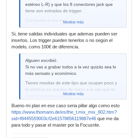
estéreo L-R) y que los 8 conectores jack que
tiene son entradas de trigger.
Corrígeme si me equivoco.
Mostrar más
Si, tiene salidas individuales que ademas pueden ser
insertos. Los trigger pueden tenerlos o no según el
modelo, como 100€ de diferencia.
Alguien escribió:
Si no vas a grabar todos a la vez quizás sea lo
más sensato y económico.
Tienes mesitas de este tipo que ocupan poco y
te ahorras en previos de micro a la vez que te
Mostrar más
aseguras cierta calidad.
Bueno mi plan en ese caso seria pillar algo como esto
https://www.thomann.de/es/the_t.mix_mix_802.htm?
sid=f8445559003cf2e61578856119887e46
que me da
para todo y pasar el master por la Focusrite.