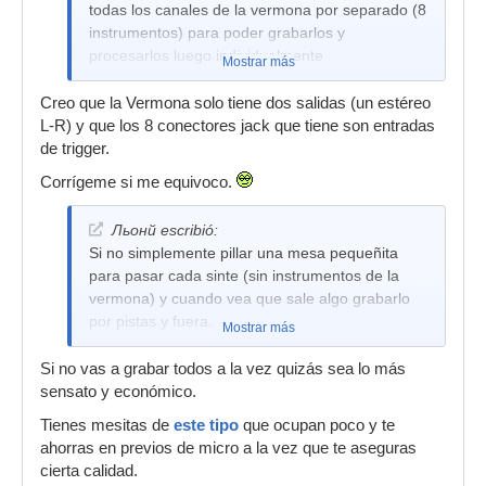
todas los canales de la vermona por separado (8
instrumentos) para poder grabarlos y
procesarlos luego individualmente
Mostrar más
Creo que la Vermona solo tiene dos salidas (un estéreo
L-R) y que los 8 conectores jack que tiene son entradas
de trigger.
Corrígeme si me equivoco.
Льонй escribió:
Si no simplemente pillar una mesa pequeñita
para pasar cada sinte (sin instrumentos de la
vermona) y cuando vea que sale algo grabarlo
por pistas y fuera.
Mostrar más
Si no vas a grabar todos a la vez quizás sea lo más
sensato y económico.
Tienes mesitas de
este tipo
que ocupan poco y te
ahorras en previos de micro a la vez que te aseguras
cierta calidad.