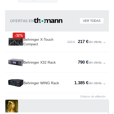
OFERTAS EN
VER TODAS
-32%
Behringer X-Touch
217 €
320 €
Ver oferta
→
Compact
790 €
Behringer X32 Rack
Ver oferta
→
1.385 €
Behringer WING Rack
Ver oferta
→
Enlaces de afiliación