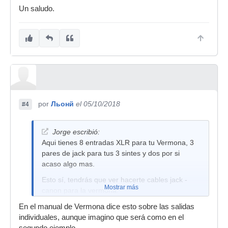
Un saludo.
por
Льонй
el 05/10/2018
#4
Jorge escribió:
Aqui tienes 8 entradas XLR para tu Vermona, 3
pares de jack para tus 3 sintes y dos por si
acaso algo mas.
Esto sí, tendrás que ver hacerte cables jack -
Mostrar más
canon para la vermona.
Y bajarle el volumen para que no clipee, porque
En el manual de Vermona dice esto sobre las salidas
son entradas de microfono.
individuales, aunque imagino que será como en el