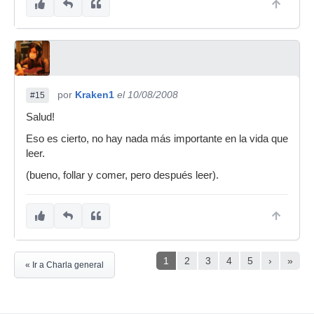
por
Kraken1
el 10/08/2008
#15
Salud!
Eso es cierto, no hay nada más importante en la vida que
leer.
(bueno, follar y comer, pero después leer).
1
2
3
4
5
›
»
« Ir a Charla general