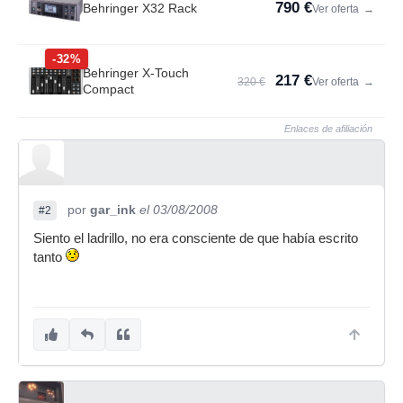
790 €
Behringer X32 Rack
Ver oferta
→
-32%
Behringer X-Touch
217 €
320 €
Ver oferta
→
Compact
Enlaces de afiliación
por
gar_ink
el 03/08/2008
#2
Siento el ladrillo, no era consciente de que había escrito
tanto