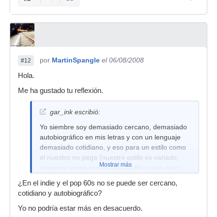
por
MartinSpangle
el 06/08/2008
#12
Hola.
Me ha gustado tu reflexión.
gar_ink escribió:
Yo siembre soy demasiado cercano, demasiado
autobiográfico en mis letras y con un lenguaje
demasiado cotidiano, y eso para un estilo como
el nuestro no pega (nuestro estilo es variado,
Mostrar más
tenemos temas rock-indie-pop'60 y todo esto).
¿En el indie y el pop 60s no se puede ser cercano,
cotidiano y autobiográfico?
Yo no podría estar más en desacuerdo.