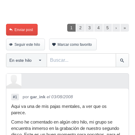
1
2
3
4
5
›
»
Enviar post
Seguir este hilo
Marcar como favorito
por
gar_ink
el 03/08/2008
#1
Aqui va una de mis pajas mentales, a ver que os
parece.
Como he comentado en algún otro hilo, mi grupo se
encuentra inmerso en la grabación de nuestro segundo
disco. Este es un buen momento para nosotros, para el