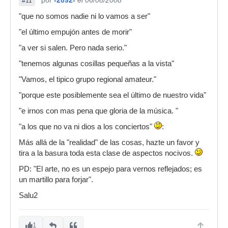
por
-2092-
el 06/08/2008
#11
"que no somos nadie ni lo vamos a ser"
"el último empujón antes de morir"
"a ver si salen. Pero nada serio."
"tenemos algunas cosillas pequeñas a la vista"
"Vamos, el tipico grupo regional amateur."
"porque este posiblemente sea el último de nuestro vida"
"e irnos con mas pena que gloria de la música. "
"a los que no va ni dios a los conciertos"
:
Más allá de la "realidad" de las cosas, hazte un favor y
tira a la basura toda esta clase de aspectos nocivos.
PD: "El arte, no es un espejo para vernos reflejados; es
un martillo para forjar".
Salu2
1