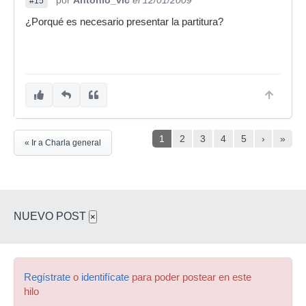
por
Antonio_vlc
el 12/01/2009
#15
¿Porqué es necesario presentar la partitura?
1
2
3
4
5
›
»
« Ir a Charla general
NUEVO POST
×
Regístrate
o
identifícate
para poder postear en este
hilo