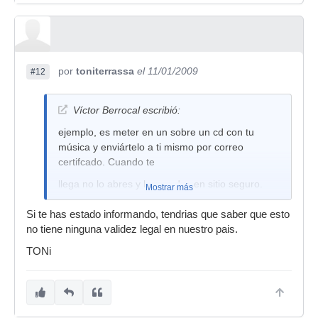
por
toniterrassa
el 11/01/2009
#12
Víctor Berrocal escribió:
ejemplo, es meter en un sobre un cd con tu
música y enviártelo a ti mismo por correo
certifcado. Cuando te
llega no lo abres y lo guardas en sitio seguro.
Mostrar más
Si te has estado informando, tendrias que saber que esto
no tiene ninguna validez legal en nuestro pais.
TONi