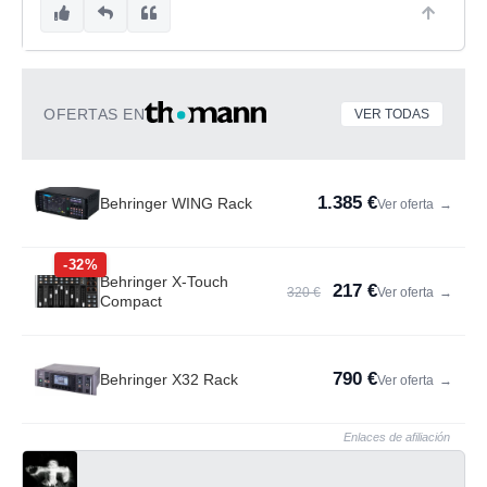
OFERTAS EN
VER TODAS
1.385 €
Behringer WING Rack
Ver oferta
→
-32%
Behringer X-Touch
217 €
320 €
Ver oferta
→
Compact
790 €
Behringer X32 Rack
Ver oferta
→
Enlaces de afiliación