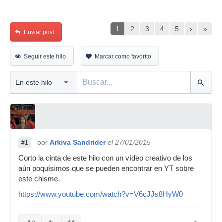
1
2
3
4
5
›
»
Enviar post
Seguir este hilo
Marcar como favorito
por
Arkiva Sandrider
el 27/01/2015
#1
Corto la cinta de este hilo con un vídeo creativo de los
aún poquísimos que se pueden encontrar en YT sobre
este chisme.
https://www.youtube.com/watch?v=V6cJJs8HyW0