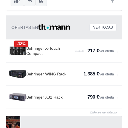
2
OFERTAS EN
VER TODAS
-32%
Behringer X-Touch
217 €
320 €
Ver oferta
→
Compact
1.385 €
Behringer WING Rack
Ver oferta
→
790 €
Behringer X32 Rack
Ver oferta
→
Enlaces de afiliación