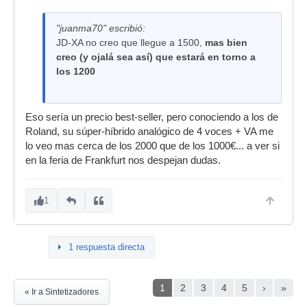
"juanma70" escribió:
JD-XA no creo que llegue a 1500,
mas bien
creo (y ojalá sea así) que estará en torno a
los 1200
Eso sería un precio best-seller, pero conociendo a los de
Roland, su súper-híbrido analógico de 4 voces + VA me
lo veo mas cerca de los 2000 que de los 1000€... a ver si
en la feria de Frankfurt nos despejan dudas.
1
1 respuesta directa
1
2
3
4
5
›
»
« Ir a Sintetizadores