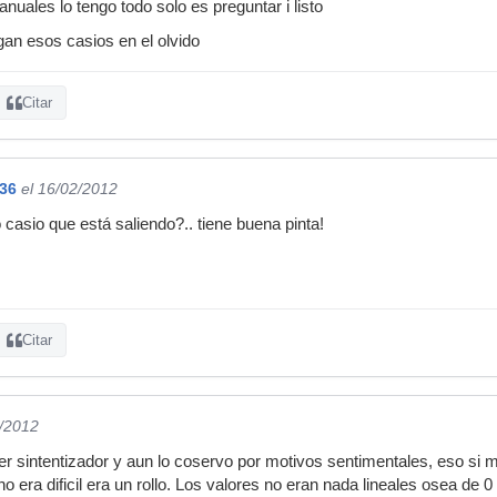
nuales lo tengo todo solo es preguntar i listo
gan esos casios en el olvido
Citar
36
el 16/02/2012
 casio que está saliendo?.. tiene buena pinta!
Citar
2/2012
er sintentizador y aun lo coservo por motivos sentimentales, eso si 
era dificil era un rollo. Los valores no eran nada lineales osea de 0 