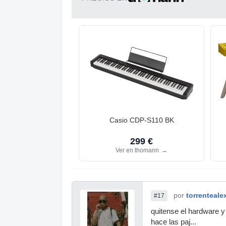
Casio CDP-S110 BK
299 €
Ver en thomann
→
por
torrenteale
#17
quitense el hardware y
hace las paj...