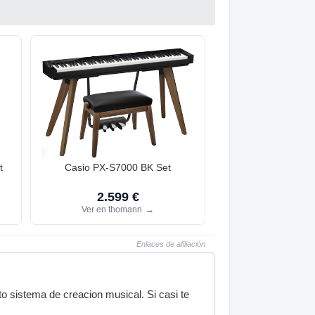
t
Casio PX-S7000 BK Set
2.599 €
Ver en thomann
→
Enlaces de afiliación
to sistema de creacion musical. Si casi te