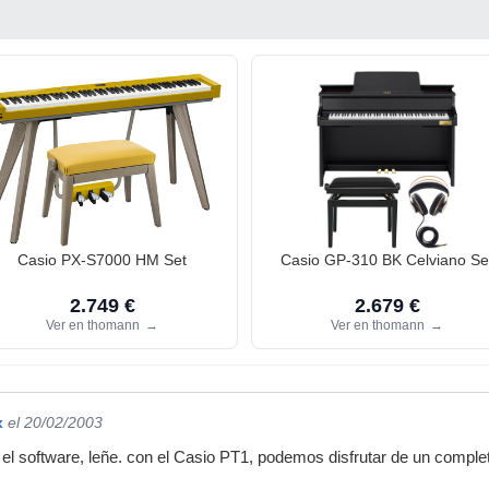
Casio PX-S7000 HM Set
Casio GP-310 BK Celviano Se
2.749 €
2.679 €
Ver en thomann
→
Ver en thomann
→
x
el 20/02/2003
 el software, leñe. con el Casio PT1, podemos disfrutar de un comple