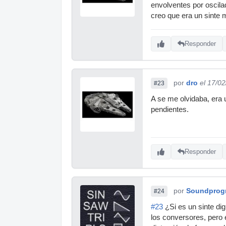
envolventes por oscila
creo que era un sinte 
Responder
por
dro
el 17/0
#23
A se me olvidaba, era 
pendientes.
Responder
por
Soundprog
#24
#23
¿Si es un sinte dig
los conversores, pero 