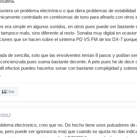
esafina.
tuviera un problema electrónico o que diera problemas de estabilidad 
ónicamente controlado en centésimas de tono para afinarlo con otros 
s era simple en algunos sonidos, en otros pues puede ser bastante 
 tampoco malo, sino diferente al resto. Sonaba muy digital en ocasi
iones que se hacen sobre el sintema PD VS FM de los DX-7 porque n
ada de sencilla, solo que las envolventes tenían 8 pasos y podían s
concienzuda pues suena bastante decente. A pelo pues he de decir 
lti efectos puedes hacerlos sonar con bastante complejidad y sobre
.
Citar
2/2012
roblema electronico, creo que no. De hecho tiene unos pulsadores de a
nga, pero puede ser ignorancia mia) que cuando se ajusta no dan indica