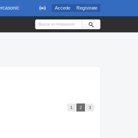

rcasonic
Accede
Regístrate
1
2
3