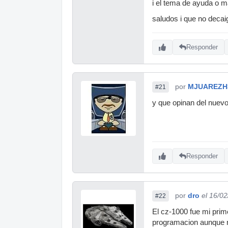
i el tema de ayuda o ma
saludos i que no decai
Responder
por
MJUAREZH
#21
y que opinan del nuevo
Responder
por
dro
el 16/0
#22
El cz-1000 fue mi prim
programacion aunque no 