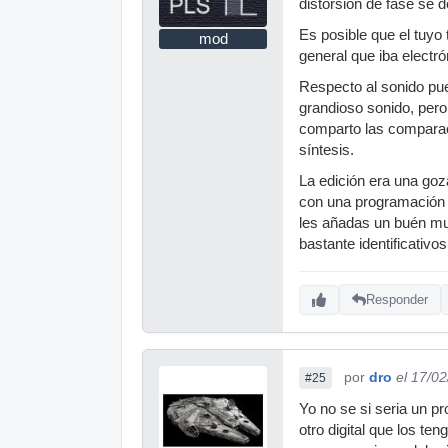
distorsión de fase se d
Es posible que el tuyo 
mod
general que iba electr
Respecto al sonido pue
grandioso sonido, pero
comparto las comparac
síntesis.
La edición era una goz
con una programación 
les añadas un buén mu
bastante identificativos
Responder
por
dro
el 17/0
#25
Yo no se si seria un p
otro digital que los te