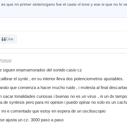
es que mi primer sinte/organo fue el casio vl tone y ese si que no lo 
Citar
7/2010
ue siguen enamamorados del sonido casio cz
alibrar el synte , en su interior lleva dos potenciometros ajustables.
arato que comienza a hacer mucho ruido , i molesta al final descartas 
 sacar tonalidades curiosas i buenas no es un virus , ni un dx tam
a de syntesis pero para mi opinion i puedo opinar no solo es un ca
or mi e comentado que estoy en espera de un osciloscopio
se ajusta un cz- 3000 paso a paso