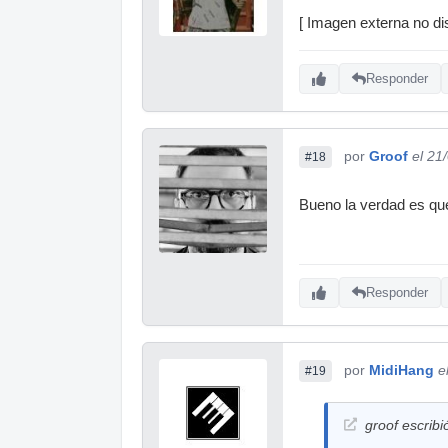
[ Imagen externa no dis
Responder
por
Groof
el 21
#18
Bueno la verdad es que
Responder
por
MidiHang
e
#19
groof escribi