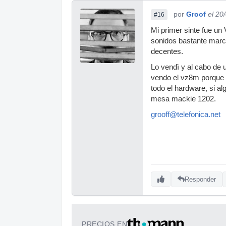
por
Groof
el 20
#16
Mi primer sinte fue un
sonidos bastante marc
decentes.
Lo vendì y al cabo de
vendo el vz8m porque 
todo el hardware, si al
mesa mackie 1202.
grooff@telefonica.net
Responder
PRECIOS EN