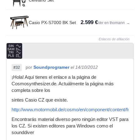
Celviano Set
2.599 €
Casio PX-S7000 BK Set
Ver en thomann
→
Enlaces de afiliación
por
Soundprogramer
el 14/10/2012
#32
¡Hola! Aquí tienes el enlace a la página de
Cosmosynthesizer.de. Actuálmente la página más
completa sobre los
sintes Casio CZ que existe.
http://www.motormobil.de/cosmo/en/component/content/frontp
Encontrarás material diverso pero ningún editor VST para
los CZ. Si existen editores para Windows como el
sounddiver