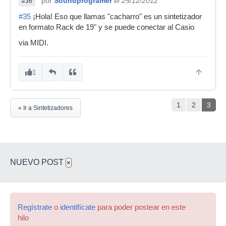
por
Soundprogramer
el 25/12/2012
#36
#35
¡Hola! Eso que llamas "cacharro" es un sintetizador
en formato Rack de 19" y se puede conectar al Casio
via MIDI.
1
1
2
3
« Ir a Sintetizadores
NUEVO POST
×
Regístrate
o
identifícate
para poder postear en este
hilo