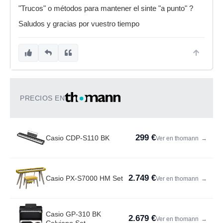
"Trucos" o métodos para mantener el sinte "a punto" ?
Saludos y gracias por vuestro tiempo
PRECIOS EN
299 €
Casio CDP-S110 BK
Ver en thomann
→
2.749 €
Casio PX-S7000 HM Set
Ver en thomann
→
Casio GP-310 BK
2.679 €
Ver en thomann
→