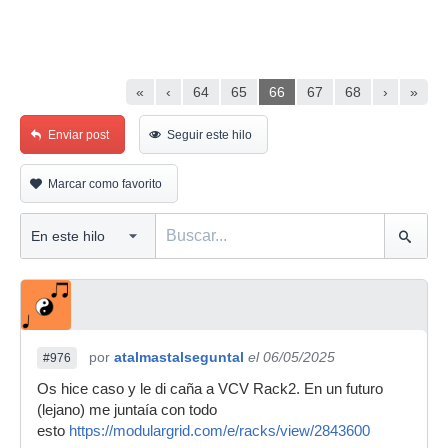
«
‹
64
65
66
67
68
›
»
Enviar post
Seguir este hilo
Marcar como favorito
por
atalmastalseguntal
el 06/05/2025
#976
Os hice caso y le di caña a VCV Rack2. En un futuro
(lejano) me juntaía con todo
esto
https://modulargrid.com/e/racks/view/2843600