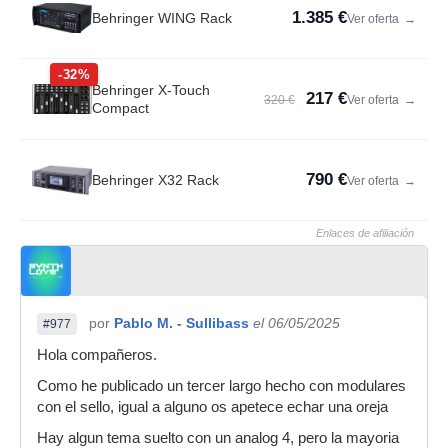
1.385 €
Behringer WING Rack
Ver oferta
→
-32%
Behringer X-Touch
217 €
320 €
Ver oferta
→
Compact
790 €
Behringer X32 Rack
Ver oferta
→
Enlaces de afiliación
por
Pablo M. - Sullibass
el 06/05/2025
#977
Hola compañeros.
Como he publicado un tercer largo hecho con modulares
con el sello, igual a alguno os apetece echar una oreja
Hay algun tema suelto con un analog 4, pero la mayoria