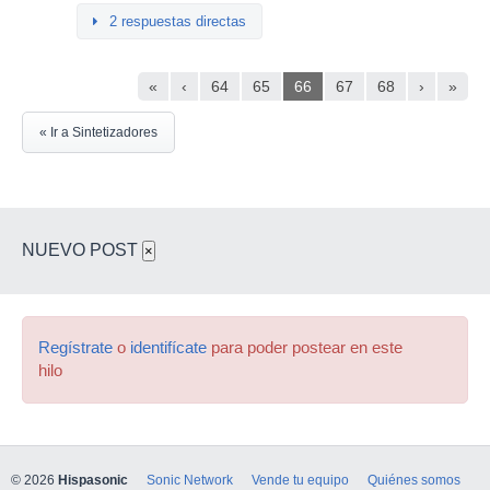
2 respuestas directas
«
‹
64
65
66
67
68
›
»
« Ir a Sintetizadores
NUEVO POST
×
Regístrate
o
identifícate
para poder postear en este
hilo
© 2026
Hispasonic
Sonic Network
Vende tu equipo
Quiénes somos